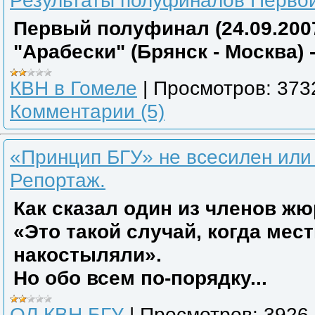
Результаты полуфиналов Первой
Первый полуфинал (24.09.200
"Арабески" (Брянск - Москва) 
КВН в Гомеле
|
Просмотров:
373
Комментарии (5)
«Принцип БГУ» не всесилен или
Репортаж.
Как сказал один из членов жю
«Это такой случай, когда ме
накостыляли».
Но обо всем по-порядку...
ОЛ КВН БГУ
|
Просмотров:
3926