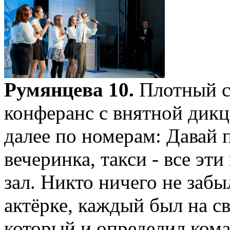
Румянцева 10.
Плотный со
конферанс с внятной дик
далее по номерам: Давай п
вечеринка, такси - все эт
зал. Никто ничего не забы
актёрке, каждый был на с
который и определил кома