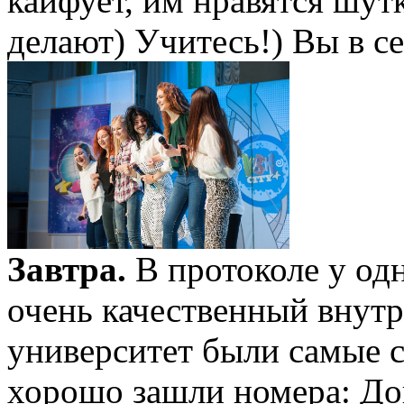
кайфует, им нравятся шутк
делают) Учитесь!) Вы в се
Завтра.
В протоколе у од
очень качественный внут
университет были самые с
хорошо зашли номера: До