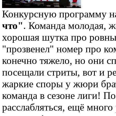
Конкурсную программу н
что"
. Команда молодая, ж
хорошая шутка про ровный
"прозвенел" номер про ко
конечно тяжело, но они с
посещали стриты, вот и р
жаркиe споры у жюри брат
команда в сезоне лиги! П
расслабляться, ещё много