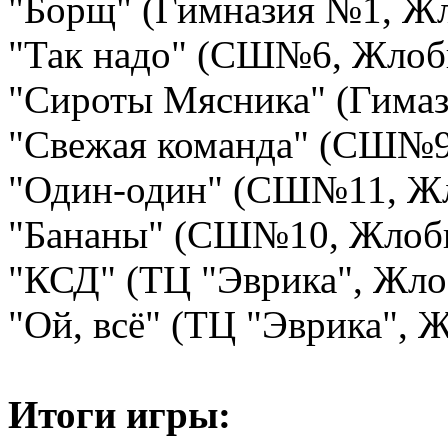
"Борщ" (Гимназия №1, Ж
"Так надо" (СШ№6, Жлоб
"Сироты Мясника" (Гима
"Свежая команда" (СШ№9
"Один-один" (СШ№11, Ж
"Бананы" (СШ№10, Жлоб
"КСД" (ТЦ "Эврика", Жло
"Ой, всё" (ТЦ "Эврика", 
Итоги игры: