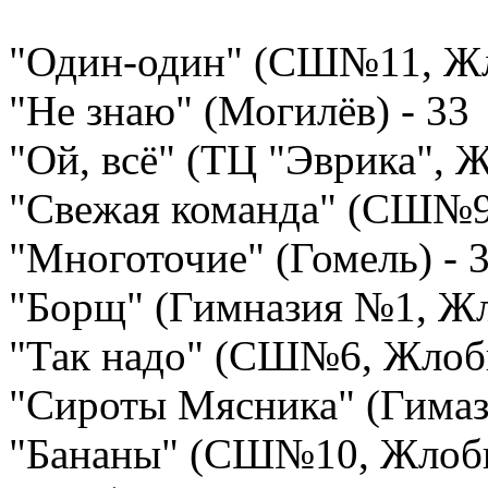
"Один-один" (СШ№11, Жл
"Не знаю" (Могилёв) - 33
"Ой, всё" (ТЦ "Эврика", Ж
"Свежая команда" (СШ№9,
"Многоточие" (Гомель) - 
"Борщ" (Гимназия №1, Жл
"Так надо" (СШ№6, Жлоби
"Сироты Мясника" (Гимаз
"Бананы" (СШ№10, Жлоби