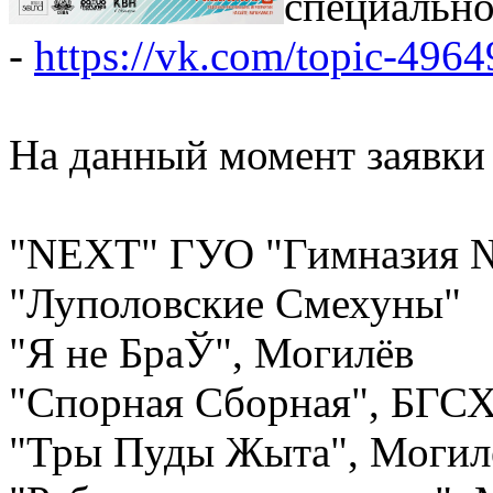
специально
-
https://vk.com/topic-49
На данный момент заявки
"NEXT" ГУО "Гимназия №
"Луполовские Смехуны"
"Я не БраЎ", Могилёв
"Спорная Сборная", БГСХ
"Тры Пуды Жыта", Могил