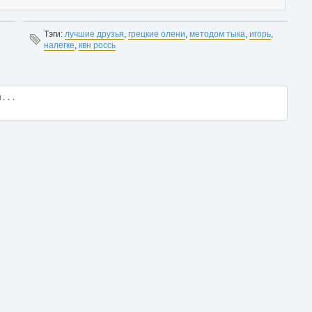
Тэги:
лучшие друзья
,
грецкие олени
,
методом тыка
,
игорь
,
налегке
,
квн россь