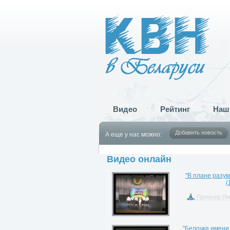
Видео
Рейтинг
Наш
Добавить новость
А еще у нас можно:
Видео онлайн
"В плане разум
(
Премьер-Лиг
"Белочка имени