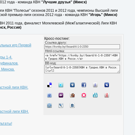
012 года - команда КВН
"Лучшие друзья" (Минск)
ги КВН "Полесье" сезонов 2011 и 2012 года, чемпионы Высшей лиги
кой премьер-лиги сезона 2012 года - команда КВН
"Игорь" (Минск)
КВН 2011 года, финалист Могилевской (МежГалактической) Лиги КВН
нск, Россия)
Кросс-постинг:
Cсылка другу:
льных игр Первой
Html-ссылка:
ры 1-4.
луфиналов.
BB-код:
. Минска.
астной лиги КВН.
стной лиги КВН.
льтаты!