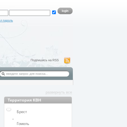
л пароль
Подпишись на RSS
развернуть все
Территория КВН
Брест
,
Гомель