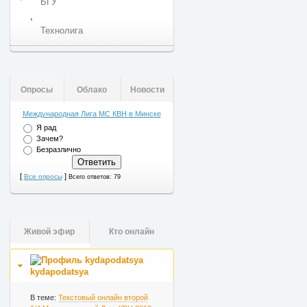
БГУ
,
Технолига
Опросы
Облако
Новости
Международная Лига МС КВН в Минске
Я рад
Зачем?
Безразлично
[
]
Все опросы
Всего ответов: 79
Живой эфир
Кто онлайн
kydapodatsya
В теме:
Текстовый онлайн второй