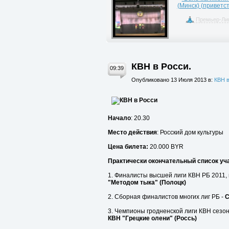
(Минск) (приветст
Премьер-Лиг
КВН в Росси.
09:39
Опубликовано 13 Июля 2013 в:
КВН в
Начало
: 20.30
Место действия
: Росский дом культуры
Цена билета:
20.000 BYR
Практически окончательный список уч
1. Финалисты высшей лиги КВН РБ 2011,
"Методом тыка" (Полоцк)
2. Сборная финалистов многих лиг РБ -
С
3. Чемпионы гродненской лиги КВН сезон
КВН "Грецкие олени" (Россь)