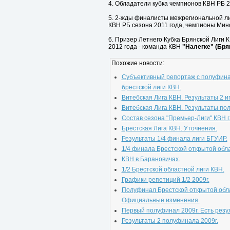
4. Обладатели кубка чемпионов КВН РБ 2
5. 2-жды финалисты межрегиональной ли
КВН РБ сезона 2011 года, чемпионы Минс
6. Призер Летнего Кубка Брянской Лиги 
2012 года - команда КВН
"Налегке" (Бря
Похожие новости:
Субъективный репортаж с полуфина
брестской лиги КВН.
Витебская Лига КВН. Результаты 2 иг
Витебская Лига КВН. Результаты по
Состав сезона "Премьер-Лиги" КВН г
Брестская Лига КВН. Уточнения.
Результаты 1/4 финала лиги БГУИР.
1/4 финала Брестской открытой обл
КВН в Барановичах.
1/2 Брестской областной лиги КВН.
Графики репетиций 1/2 2009г.
Полуфинал Брестской открытой обла
Официальные изменения.
Первый полуфинал 2009г. Есть резу
Результаты 2 полуфинала 2009г.