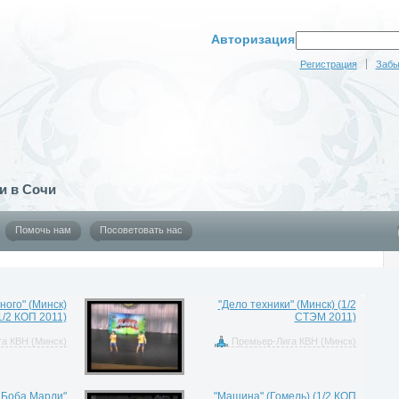
Авторизация
Регистрация
Забы
и в Сочи
Помочь нам
Посоветовать нас
ного" (Минск)
"Дело техники" (Минск) (1/2
1/2 КОП 2011)
СТЭМ 2011)
а КВН (Минск)
Премьер-Лига КВН (Минск)
 Боба Марли"
"Машина" (Гомель) (1/2 КОП