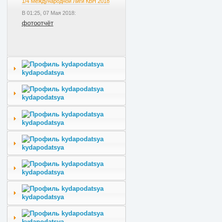
1/4 Международной Лиги КВН 2018
В 01:25, 07 Мая 2018:
фотоотчёт
kydapodatsya
kydapodatsya
kydapodatsya
kydapodatsya
kydapodatsya
kydapodatsya
kydapodatsya