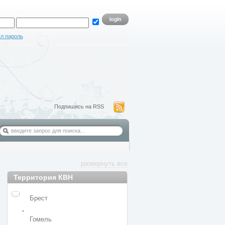
л пароль
Подпишись на RSS
развернуть все
Территория КВН
Брест
,
Гомель