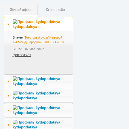
Живой эфир
Кто онлайн
kydapodatsya
В теме:
Текстовый онлайн второй
1/4 Международной Лиги КВН 2018
В 01:25, 07 Мая 2018:
фотоотчёт
kydapodatsya
kydapodatsya
kydapodatsya
kydapodatsya