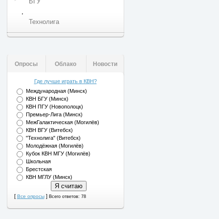
БГУ
,
Технолига
Опросы
Облако
Новости
Где лучше играть в КВН?
Международная (Минск)
КВН БГУ (Минск)
КВН ПГУ (Новополоцк)
Премьер-Лига (Минск)
МежГалактическая (Могилёв)
КВН ВГУ (Витебск)
"Технолига" (Витебск)
Молодёжная (Могилёв)
Кубок КВН МГУ (Могилёв)
Школьная
Брестская
КВН МГЛУ (Минск)
[
]
Все опросы
Всего ответов: 78