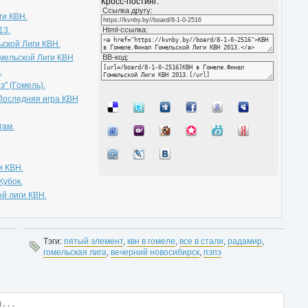
Кросс-постинг:
Cсылка другу:
ги КВН.
13.
Html-ссылка:
ской Лиги КВН.
мельской Лиги КВН
BB-код:
.
" (Гомель).
Последняя игра КВН
гам.
и КВН.
Кубок.
й лиги КВН.
Тэги:
пятый элемент
,
квн в гомеле
,
все в стали
,
радамир
,
гомельская лига
,
вечерний новосибирск
,
пэпэ