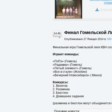
приве
Открытая
Финал Гомельской Ли
14:46
Опубликовано 27 Января 2014 в:
КВН
Финальная игра Гомельской лиги КВН сос
Играют команды:
«ПэПэ» (Гомель)
«Радамир» (Гомель)
«Пятый элемент» (Гомель)
«Все в стали» (Жлобин)
«Вечерний Новосибирск» ( Минск)
Конкурсы:
1. Визитка
2. Разминка
3. Биатлон
4. Домашнее задание
(разминка и биатлон могут объединится в
Похожие новости: