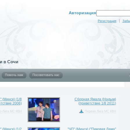
Авторизация
Регистрация
Забы
и в Сочи
Помочь нам
Посоветовать нас
 (Минск) (1/8
Сборная Ямала (Надым)
тствие 2006)
(приветствие 1/8 2011)
р-Лига МС КВН
Первая Лига МС КВН
" (Минск) (1/2
"ЧП" (Минск) ("Пиковая Дама"