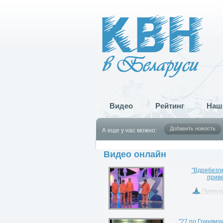
Видео
Рейтинг
Наш
Добавить новость
А еще у нас можно:
Видео онлайн
"Вдребезги"
приве
Премье
"27 по Гринвичу