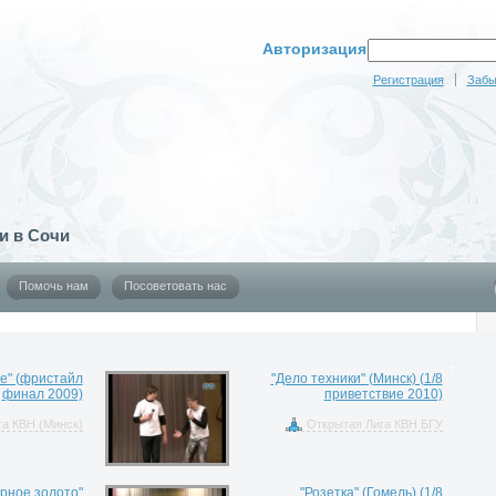
Авторизация
Регистрация
Забы
и в Сочи
Помочь нам
Посоветовать нас
е" (фристайл
"Дело техники" (Минск) (1/8
финал 2009)
приветствие 2010)
а КВН (Минск)
Открытая Лига КВН БГУ
рное золото"
"Розетка" (Гомель) (1/8