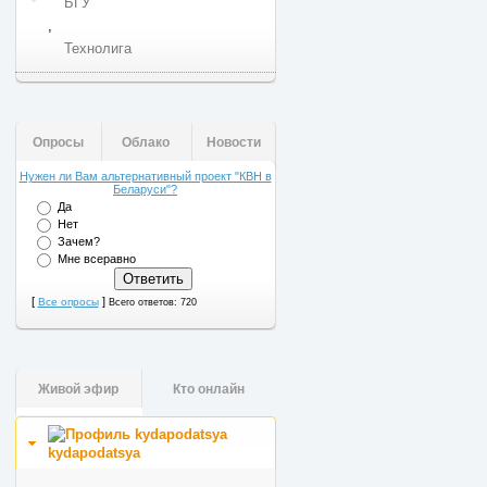
БГУ
,
Технолига
Опросы
Облако
Новости
Нужен ли Вам альтернативный проект "КВН в
Беларуси"?
Да
Нет
Зачем?
Мне всеравно
[
]
Все опросы
Всего ответов: 720
Живой эфир
Кто онлайн
kydapodatsya