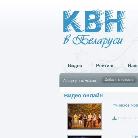
Видео
Рейтинг
Наш
Добавить новость
А еще у нас можно:
Видео онлайн
"Минское Мор
Премьер-Лиг
"Че