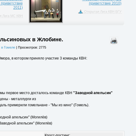
8 приветствие
приветствие 2010)
2011)
Открытая Лига КВН БГУ
я Лига МС КВН
ельсиновых в Жлобине.
 в Гомеле
| Просмотров: 2775
ора, в котором приняло участие 3 команды КВН:
ммы первое место досталось команде КВН
"Заводной апельсин"
цены - металлурги из
аль примерили гомельчане - "Мы из кино" (Гомель).
водной апельсин" (Могилёв)
Заводной апельсин" (Могилёв)
Кросс-постинг: