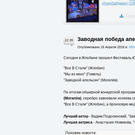
(Азербайджан) (1/
Перва
Заводная победа ап
22:39
Опубликовано 16 Апреля 2016 в:
КВН
Сегодня в Жлобине прошел Фестиваль Юм
"Все В Стали" (Жлобин)
"Мы из кино" (Гомель)
"Заводной апельсин" (Могилёв).
По итогам обширной конкурсной програ
(Могилёв)
, серебро завоевали хозяева с
"Все В Стали" (Жлобин), а бронзовую мед
Лучший актер
- Вадим Подолинский, "За
Лучшая актриса
- Анастасия Новикова,
"
Похожие новости: