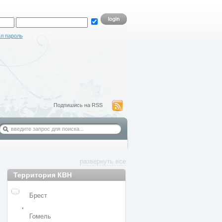
л пароль
Подпишись на RSS
развернуть все
Территория КВН
Брест
,
Гомель