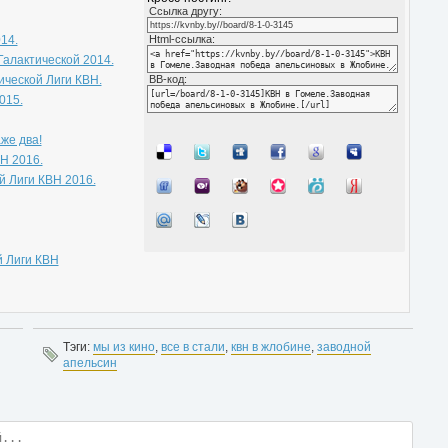
Cсылка другу:
14.
Html-ссылка:
алактической 2014.
ической Лиги КВН.
BB-код:
015.
же два!
Н 2016.
й Лиги КВН 2016.
 Лиги КВН
Тэги:
мы из кино
,
все в стали
,
квн в жлобине
,
заводной
апельсин