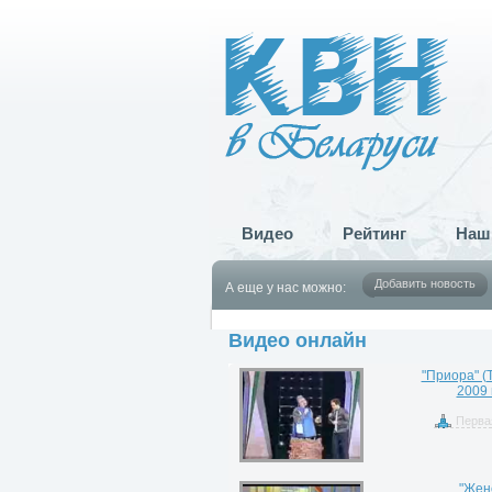
Видео
Рейтинг
Наш
Добавить новость
А еще у нас можно:
Видео онлайн
"Приора" (Т
2009 
Перва
"Жен