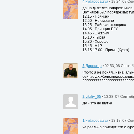
4
kydapodatsya
• 18:24, 08 Се
да на дк железнодорожников
Вот каков был порядок высту
12.15 - Пряники
12.50 - Не смешно
13.25 - Рабочая женщина
14.05 - Принцип БГУ
14.45 - Экстрим
15.10 - Тырва
15.30 - Хорошо
15.45 - V.I.P.
16.15-17.00 - Прима (Курск)
3
Директор
• 02:53, 08 Сентя
что-то я не понял.. изначаль
сейчас ДК Железнодорожник
????????????????????????
2
vitaliy_05
• 13:38, 07 Сентяб
ДА - это не шутка
1
kydapodatsya
• 13:18, 07 Се
че реально приедут эти с кур