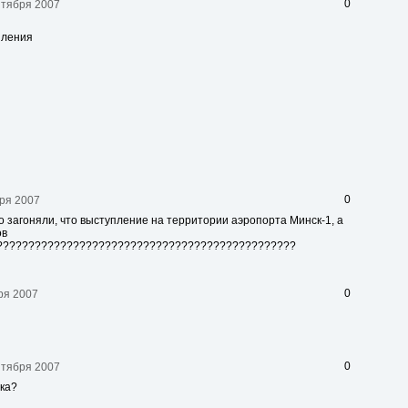
0
нтября 2007
пления
0
бря 2007
но загоняли, что выступление на территории аэропорта Минск-1, а
ов
???????????????????????????????????????????????
0
ря 2007
0
нтября 2007
ска?