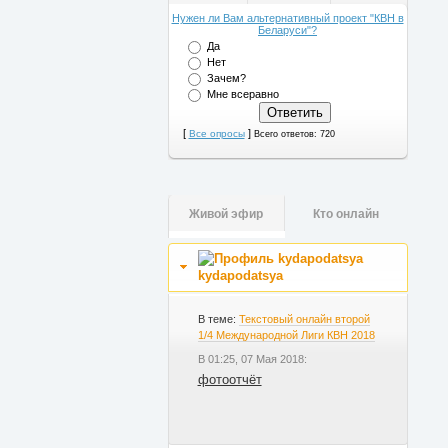
Нужен ли Вам альтернативный проект "КВН в
Беларуси"?
Да
Нет
Зачем?
Мне всеравно
[
]
Все опросы
Всего ответов: 720
Живой эфир
Кто онлайн
kydapodatsya
В теме:
Текстовый онлайн второй
1/4 Международной Лиги КВН 2018
В 01:25, 07 Мая 2018:
фотоотчёт