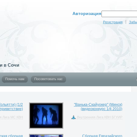
Авторизация
Регистрация
Забы
и в Сочи
Помочь нам
Посоветовать нас
ольятти) (1/2
"Ванька-Скайуокер" (Минск)
приветствие)
(видеоконкурс 1/4 2010)
я Лига МС КВН
Внутренняя Лига КВН БГУИР
ская сборная
Сборная Евразийского