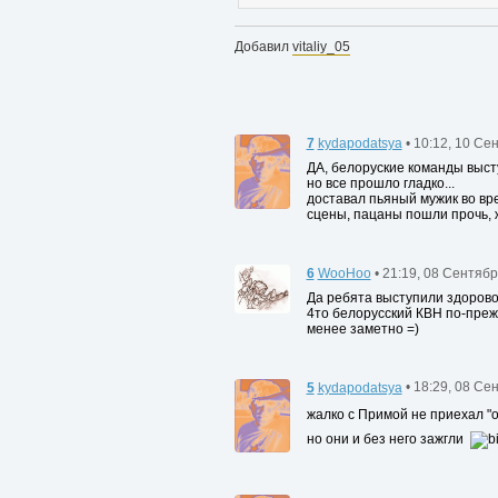
Добавил
vitaliy_05
7
kydapodatsya
• 10:12, 10 Се
ДА, белоруские команды высту
но все прошло гладко...
доставал пьяный мужик во вре
сцены, пацаны пошли прочь, ж
6
WooHoo
• 21:19, 08 Сентяб
Да ребята выступили здорово,
4то белорусский КВН по-прежн
менее заметно =)
5
kydapodatsya
• 18:29, 08 Се
жалко с Примой не приехал "
но они и без него зажгли