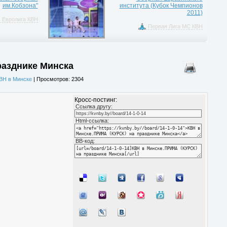
им.Кобзона"
института (Кубок Чемпионов
2011)
Евролига КВН
Первая Лига МС КВН
разднике Минска
ВН в Минске
| Просмотров: 2304
Кросс-постинг:
Cсылка другу:
Html-ссылка:
BB-код: