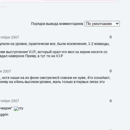
Порядок вывода комментариев:
0
нтября 2007
пили на уровне, практически все, были исключения, 1-2 команды,
мя выступления V.I.P., который орал что мол за херню несете со
дал наверное Приму, а тут те на V.I.P
0
ря 2007
 хотя наши на их фоне смотрелисб совсем не хуже, 4то озна4ает,
ему на о4ень высоком уровне, жаль только в первых лигах это
0
нтября 2007
очкарик"