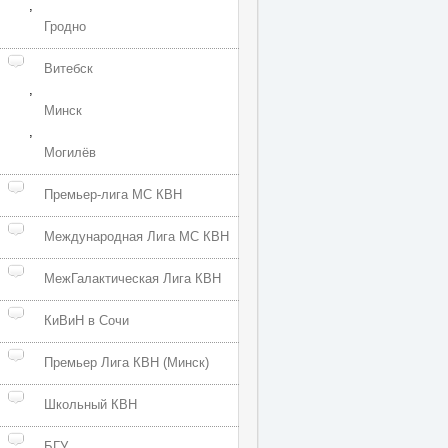
,
Гродно
Витебск
,
Минск
,
Могилёв
Премьер-лига МС КВН
Международная Лига МС КВН
МежГалактическая Лига КВН
КиВиН в Сочи
Премьер Лига КВН (Минск)
Школьный КВН
БГУ