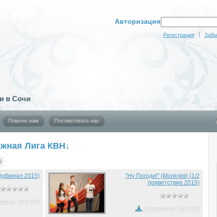
Авторизация
Регистрация
Забы
и в Сочи
Помочь нам
Посоветовать нас
жная Лига КВН↓
3
луфинал 2015)
"Ну Погоди!" (Могилёв) (1/2
приветствие 2015)
ёжная Лига КВН
Молодёжная Лига КВН