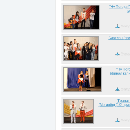
"Ну Погоди!"
м
Молод
Биатлон (по
Молод
"Ну Пого
(финал капи
Молод
"Гранат
(Могилёв) (1/2 при
Молод