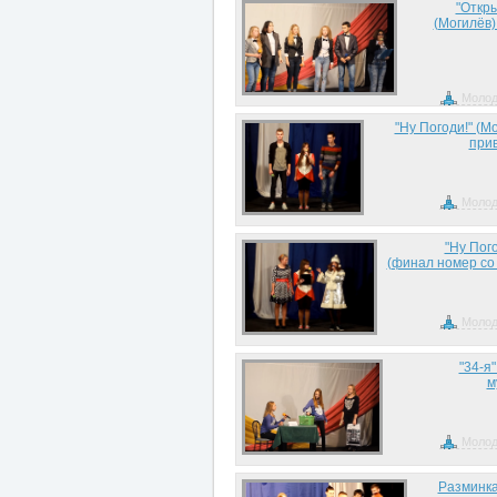
"Откр
(Могилёв)
Молод
"Ну Погоди!" (М
прив
Молод
"Ну Пого
(финал номер со
Молод
"34-я"
м
Молод
Разминка