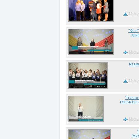
Молод
"34-я"
прив
Молод
Разми
Молод
"Гранат
(Могилёв) 
Молод
"
(Ни