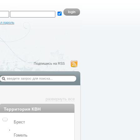
л пароль
Подпишись на RSS
развернуть все
Территория КВН
Брест
,
Гомель