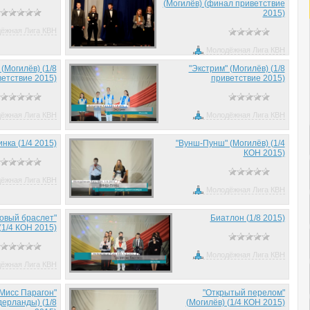
(Могилёв) (финал приветствие
2015)
ёжная Лига КВН
Молодёжная Лига КВН
 (Могилёв) (1/8
"Экстрим" (Могилёв) (1/8
етствие 2015)
приветствие 2015)
ёжная Лига КВН
Молодёжная Лига КВН
нка (1/4 2015)
"Вунш-Пунш" (Могилёв) (1/4
КОН 2015)
ёжная Лига КВН
Молодёжная Лига КВН
овый браслет"
Биатлон (1/8 2015)
(1/4 КОН 2015)
Молодёжная Лига КВН
ёжная Лига КВН
Мисс Парагон"
"Открытый перелом"
дерланды) (1/8
(Могилёв) (1/4 КОН 2015)