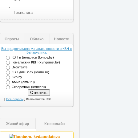
,
Технолига
Опросы
Облако
Новости
Вы предпочитаете узнавать новости о КВН в
Беларуси из:
КВН в Беларуси (kvnby.by)
Гомельский КВН (kvngomel.by)
Вконтакте
КВН для Всех (kvnru.ru)
Kvn.by
АМиК (amik.ru)
Скворечник (kvner.ru)
[
]
Все опросы
Всего ответов: 333
Живой эфир
Кто онлайн