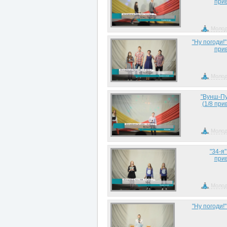
прив
Молод
"Ну погоди!"
прив
Молод
"Вунш-Пу
(1/8 при
Молод
"34-я"
прив
Молод
"Ну погоди!"