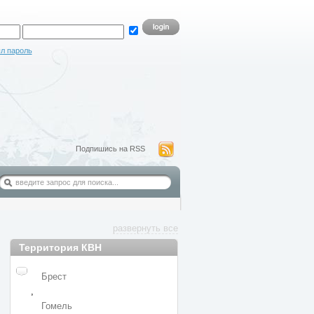
л пароль
Подпишись на RSS
развернуть все
Территория КВН
Брест
,
Гомель