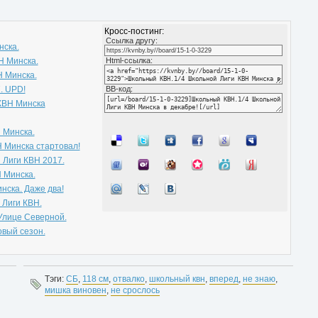
Кросс-постинг:
Cсылка другу:
нска.
Н Минска.
Html-ссылка:
Н Минска.
. UPD!
BB-код:
КВН Минска
 Минска.
 Минска стартовал!
Лиги КВН 2017.
 Минска.
нска. Даже два!
Лиги КВН.
 Улице Северной.
овый сезон.
Тэги:
СБ
,
118 см
,
отвалко
,
школьный квн
,
вперед
,
не знаю
,
мишка виновен
,
не срослось