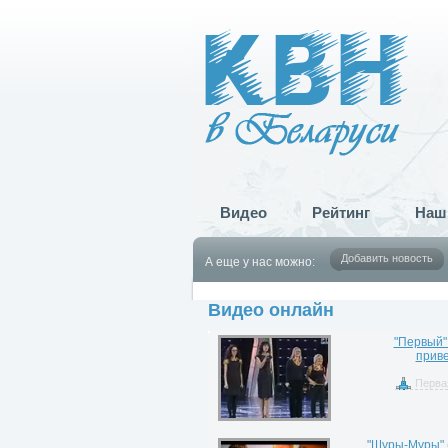
Видео
Рейтинг
Наш
Добавить новость
А еще у нас можно:
Видео онлайн
"Первый" 
приве
Перва
"Шуры-Муры" (