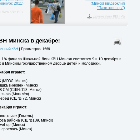
конкурс 2011)
(Минск) (видеоклип
"Пакетоносцы")
 Лига КВН БГУ
Другие Лиги КВН РБ
ВН Минска в декабре!
льный КВН
| Просмотров: 1669
 1/4 финала Школьной Лиги КВН Минска состоятся 9 и 10 декабря в
0 в Минском государственном дворце детей и молодёжи.
кабря играют:
Б (МГОЛ, Минск)
ишка виновен (Минск)
18 СМ (СШ№118, Минск)
е знаю (Могилёв)
перед (СШ№ 72, Минск)
екабря играют:
ноготочие (Гомель)
роза района (СШ№189, Минск)
evel-up (Минск)
е срослось (Минск)