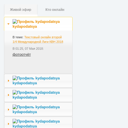
Живой эфир
Кто онлайн
kydapodatsya
В теме:
Текстовый онлайн второй
1/4 Международной Лиги КВН 2018
В 01:25, 07 Мая 2018:
фотоотчёт
kydapodatsya
kydapodatsya
kydapodatsya
kydapodatsya