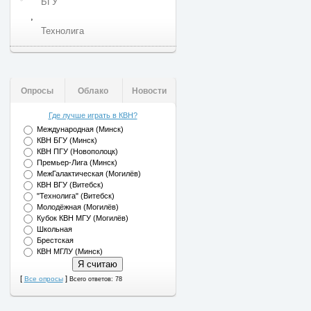
БГУ
,
Технолига
Опросы
Облако
Новости
Где лучше играть в КВН?
Международная (Минск)
КВН БГУ (Минск)
КВН ПГУ (Новополоцк)
Премьер-Лига (Минск)
МежГалактическая (Могилёв)
КВН ВГУ (Витебск)
"Технолига" (Витебск)
Молодёжная (Могилёв)
Кубок КВН МГУ (Могилёв)
Школьная
Брестская
КВН МГЛУ (Минск)
[
]
Все опросы
Всего ответов: 78