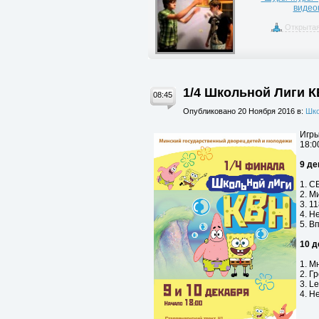
видео
Открытая
1/4 Школьной Лиги К
08:45
Опубликовано 20 Ноября 2016 в:
Шко
Игры
18:0
9 де
1. С
2. М
3. 1
4. Н
5. В
10 д
1. М
2. Г
3. L
4. Н