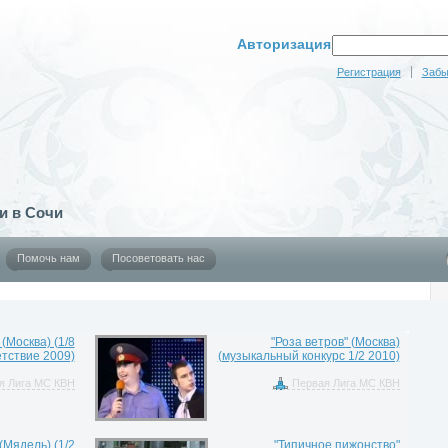
Авторизация
Регистрация
Забы
и в Сочи
Помочь нам
Посоветовать нас
(Москва) (1/8
"Роза ветров" (Москва)
тствие 2009)
(музыкальный конкурс 1/2 2010)
я Лига МС КВН
Первая Лига МС КВН
Мядель) (1/2
"Типичное пижонство"