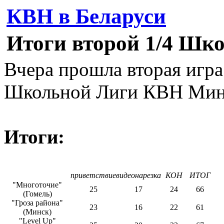
КВН в Беларуси
Итоги второй 1/4 Шк
Вчера прошла вторая игра
Школьной Лиги КВН Мин
Итоги:
приветствие
видеонарезка
КОН
ИТОГ
"Многоточие"
25
17
24
66
(Гомель)
"Гроза района"
23
16
22
61
(Минск)
"Level Up"