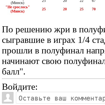
25
20
22
67
(Минск)
"Не срослось"
25
20
25
70
(Минск)
По решению жри в полуфи
сыгравшие в играх 1/4 ст
прошли в полуфинал напря
начинают свою полуфинал
балл".
Войдите: