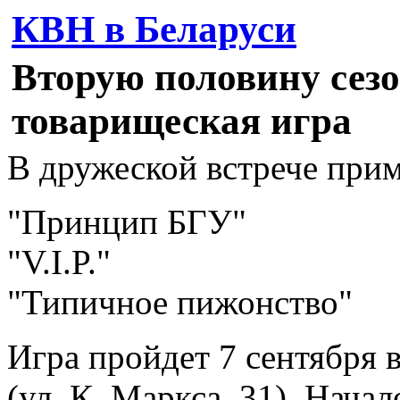
КВН в Беларуси
Вторую половину сез
товарищеская игра
В дружеской встрече прим
"Принцип БГУ"
"V.I.P."
"Типичное пижонство"
Игра пройдет 7 сентября 
(ул. К. Маркса, 31). Начал