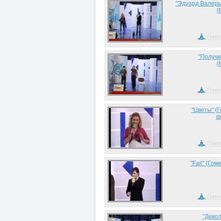
"Эдуард Валерь
(
Гоме
"Получи
(
Гоме
"Цветы" (
ф
Гоме
"Fail" (Го
Гоме
"Декол