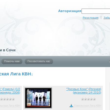
Авторизация
Регистрация
Забы
и в Сочи
Помочь нам
Посоветовать нас
ская Лига КВН↓
" (Гомель) (1/2
"Трезвые Кони" (Рогачев)
оконкурс 2008)
(музномер 1/4 2010)
льская Лига КВН
Гомельская Лига КВН