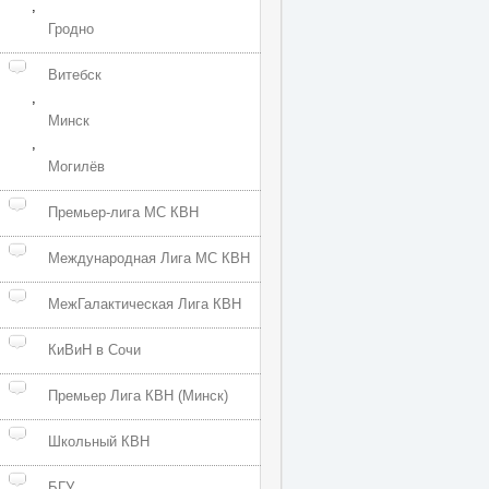
,
Гродно
Витебск
,
Минск
,
Могилёв
Премьер-лига МС КВН
Международная Лига МС КВН
МежГалактическая Лига КВН
КиВиН в Сочи
Премьер Лига КВН (Минск)
Школьный КВН
БГУ