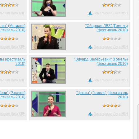
льская Лига КВН
Гомельская Лига КВН
рин" (Могилев)
"Сборная ЛВЗ" (Гомель)
стиваль 2010)
(фестиваль 2010)
льская Лига КВН
Гомельская Лига КВН
ль) (фестиваль
"Эдуард Валерьевич" (Гомель)
2010)
(фестиваль 2010)
льская Лига КВН
Гомельская Лига КВН
они" (Рогачев)
"Цветы" (Гомель) (фестиваль
стиваль 2010)
2010)
льская Лига КВН
Гомельская Лига КВН