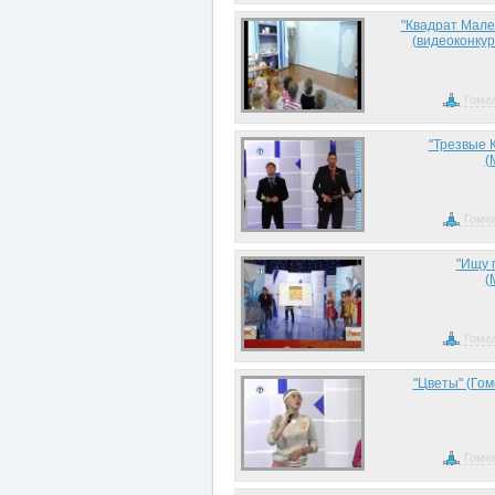
"Квадрат Мале
(видеоконкур
Гоме
"Трезвые К
(
Гоме
"Ищу 
(
Гоме
"Цветы" (Гом
Гоме