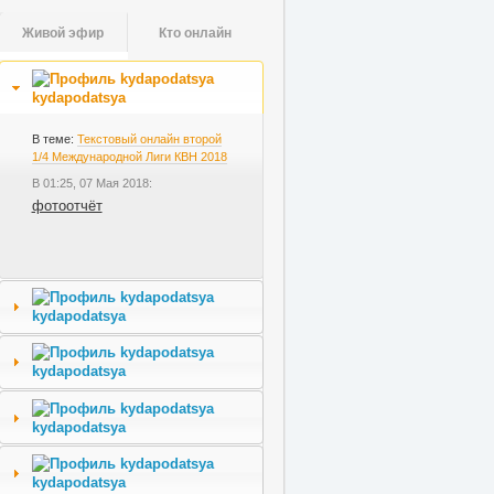
Живой эфир
Кто онлайн
kydapodatsya
В теме:
Текстовый онлайн второй
1/4 Международной Лиги КВН 2018
В 01:25, 07 Мая 2018:
фотоотчёт
kydapodatsya
kydapodatsya
kydapodatsya
kydapodatsya