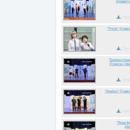
(приветс
Гоме
"Fresh" (Гоме
Гоме
"Библиотека
(Гомель) (ф
Гоме
"Ликбез" (Гоме
Гоме
"Янка Б
(фе