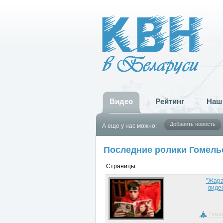
Видео
Рейтинг
Наш
Добавить новость
А еще у нас можно:
Последние ролики Гомель
Страницы:
"Жара
виде
Гоме