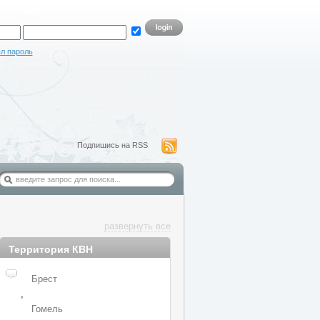
л пароль
Подпишись на RSS
развернуть все
Территория КВН
Брест
,
Гомель