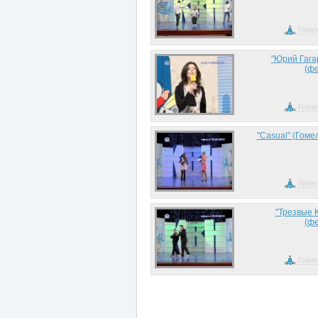
Гоме
"Юрий Гага
(фе
Гоме
"Casual" (Гоме
Гоме
"Трезвые К
(фе
Гоме