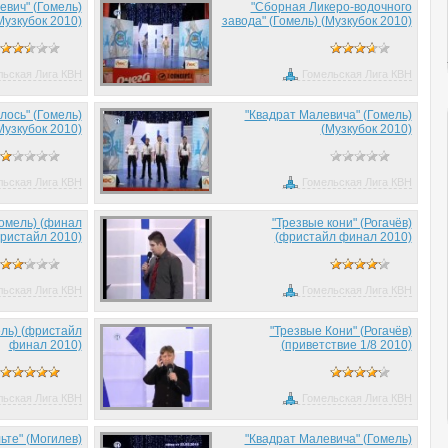
евич" (Гомель)
"Сборная Ликеро-водочного
Музкубок 2010)
завода" (Гомель) (Музкубок 2010)
льская Лига КВН
Гомельская Лига КВН
лось" (Гомель)
"Квадрат Малевича" (Гомель)
Музкубок 2010)
(Музкубок 2010)
льская Лига КВН
Гомельская Лига КВН
Гомель) (финал
"Трезвые кони" (Рогачёв)
ристайл 2010)
(фристайл финал 2010)
льская Лига КВН
Гомельская Лига КВН
мель) (фристайл
"Трезвые Кони" (Рогачёв)
финал 2010)
(приветствие 1/8 2010)
льская Лига КВН
Гомельская Лига КВН
ьте" (Могилев)
"Квадрат Малевича" (Гомель)