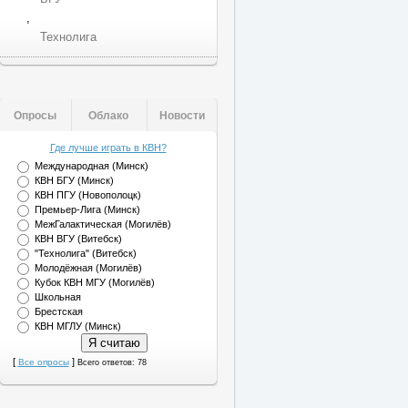
,
Технолига
Опросы
Облако
Новости
Где лучше играть в КВН?
Международная (Минск)
КВН БГУ (Минск)
КВН ПГУ (Новополоцк)
Премьер-Лига (Минск)
МежГалактическая (Могилёв)
КВН ВГУ (Витебск)
"Технолига" (Витебск)
Молодёжная (Могилёв)
Кубок КВН МГУ (Могилёв)
Школьная
Брестская
КВН МГЛУ (Минск)
[
]
Все опросы
Всего ответов: 78