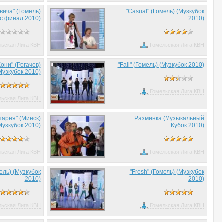
вича" (Гомель)
"Casual" (Гомель) (Музкубок
с финал 2010)
2010)
льская Лига КВН
Гомельская Лига КВН
они" (Рогачев)
"Fail" (Гомель) (Музкубок 2010)
Музкубок 2010)
Гомельская Лига КВН
льская Лига КВН
парня" (Минск)
Разминка (Музыкальный
Музкубок 2010)
Кубок 2010)
льская Лига КВН
Гомельская Лига КВН
ель) (Музкубок
"Fresh" (Гомель) (Музкубок
2010)
2010)
льская Лига КВН
Гомельская Лига КВН