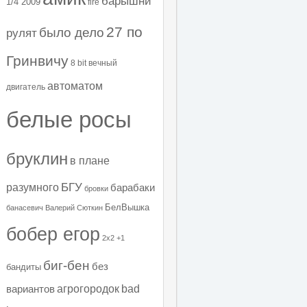
барышни
1/4 2009
fire
27 по
было дело
рулят
Гринвичу
8 bit
вечный
автоматом
двигатель
белые росы
бруклин
в плане
БГУ
разумного
барабаки
бровки
БелВышка
банасевич
Валерий Сюткин
бобер егор
2х2
+1
биг-бен
без
бандиты
агрогородок
bad
вариантов