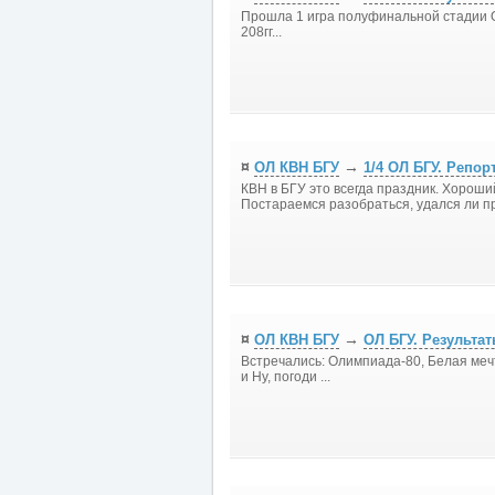
Прошла 1 игра полуфинальной стадии 
208гг...
¤
→
ОЛ КВН БГУ
1/4 ОЛ БГУ. Репор
КВН в БГУ это всегда праздник. Хороши
Постараемся разобраться, удался ли пр
¤
→
ОЛ КВН БГУ
ОЛ БГУ. Результат
Встречались: Олимпиада-80, Белая меч
и Ну, погоди ...