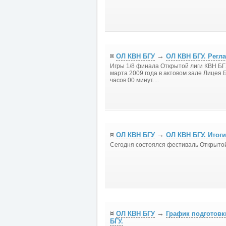
¤
→
ОЛ КВН БГУ
ОЛ КВН БГУ. Регла
Игры 1/8 финала Открытой лиги КВН БГУ
марта 2009 года в актовом зале Лицея БГ
часов 00 минут....
¤
→
ОЛ КВН БГУ
ОЛ КВН БГУ. Итог
Сегодня состоялся фестиваль Открытой 
¤
→
ОЛ КВН БГУ
График подготовк
БГУ.