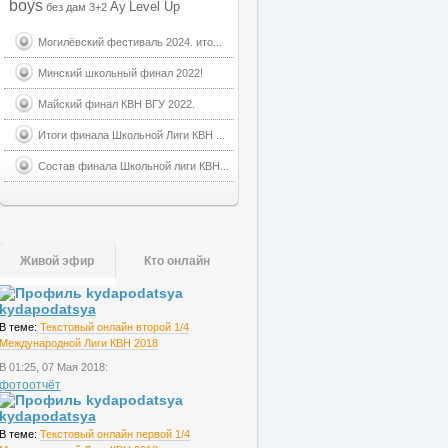
boys
Ау
Level Up
без дам
3+2
Могилёвский фестиваль 2024. ито...
Минский школьный финал 2022!
Майский финал КВН ВГУ 2022.
Итоги финала Школьной Лиги КВН ...
Состав финала Школьной лиги КВН...
Живой эфир
Кто онлайн
kydapodatsya
В теме:
Текстовый онлайн второй 1/4
Международной Лиги КВН 2018
В 01:25, 07 Мая 2018:
фотоотчёт
kydapodatsya
В теме:
Текстовый онлайн первой 1/4