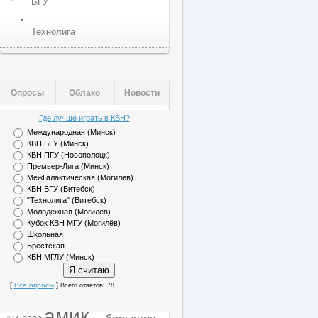
БГУ
,
Технолига
Опросы
Облако
Новости
Где лучше играть в КВН?
Международная (Минск)
КВН БГУ (Минск)
КВН ПГУ (Новополоцк)
Премьер-Лига (Минск)
МежГалактическая (Могилёв)
КВН ВГУ (Витебск)
"Технолига" (Витебск)
Молодёжная (Могилёв)
Кубок КВН МГУ (Могилёв)
Школьная
Брестская
КВН МГЛУ (Минск)
[
]
Все опросы
Всего ответов: 78
амик