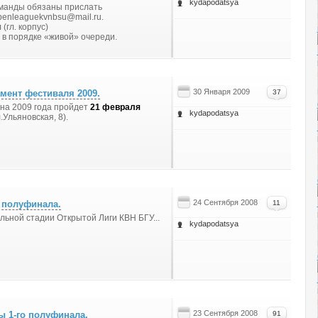
kydapodatsya
команды обязаны прислать
penleaguekvnbsu@mail.ru.
(гл. корпус)
0 в порядке «живой» очереди.
30 Января 2009
мент фестиваля 2009.
37
на 2009 года пройдет
21 февраля
kydapodatsya
.Ульяновская, 8).
24 Сентября 2008
о полуфинала.
11
льной стадии Открытой Лиги КВН БГУ...
kydapodatsya
23 Сентября 2008
ы 1-го полуфинала.
91