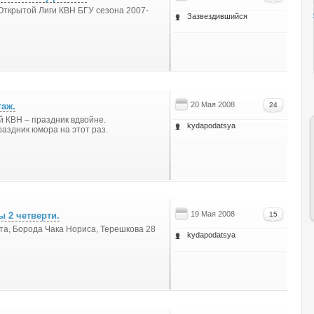
Открытой Лиги КВН БГУ сезона 2007-
Зазвездившийся
20 Мая 2008
таж.
24
й КВН – праздник вдвойне.
kydapodatsya
аздник юмора на этот раз.
19 Мая 2008
ы 2 четверти.
15
та, Борода Чака Нориса, Терешкова 28
kydapodatsya