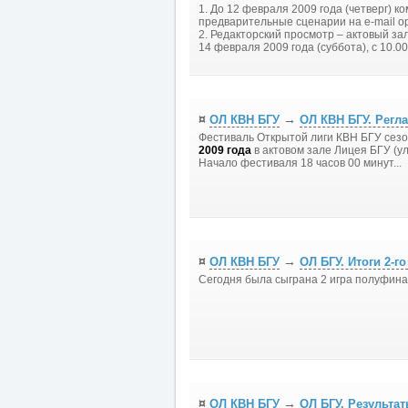
1. До 12 февраля 2009 года (четверг) 
предварительные сценарии на e-mail o
2. Редакторский просмотр – актовый зал 
14 февраля 2009 года (суббота), с 10.0
¤
→
ОЛ КВН БГУ
ОЛ КВН БГУ. Регла
Фестиваль Открытой лиги КВН БГУ сезо
2009 года
в актовом зале Лицея БГУ (ул
Начало фестиваля 18 часов 00 минут...
¤
→
ОЛ КВН БГУ
ОЛ БГУ. Итоги 2-г
Сегодня была сыграна 2 игра полуфина
¤
→
ОЛ КВН БГУ
ОЛ БГУ. Результат