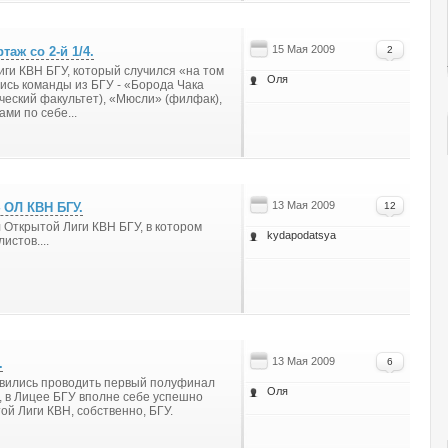
15 Мая 2009
таж со 2-й 1/4.
2
ги КВН БГУ, который случился «на том
Оля
лись команды из БГУ - «Борода Чака
ческий факультет), «Мюсли» (филфак),
ми по себе...
13 Мая 2009
4 ОЛ КВН БГУ.
12
Открытой Лиги КВН БГУ, в котором
kydapodatsya
стов....
13 Мая 2009
.
6
отовились проводить первый полуфинал
Оля
о, в Лицее БГУ вполне себе успешно
й Лиги КВН, собственно, БГУ.