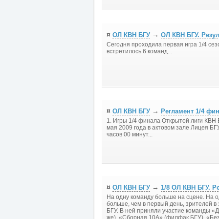
¤
→
ОЛ КВН БГУ
ОЛ КВН БГУ. Резул
Сегодня проходила первая игра 1/4 сез
встретилось 6 команд...
¤
→
ОЛ КВН БГУ
Регламент 1/4 фин
1. Игры 1/4 финала Открытой лиги КВН 
мая 2009 года в актовом зале Лицея БГУ 
часов 00 минут...
¤
→
ОЛ КВН БГУ
1/8 ОЛ КВН БГУ. Р
На одну команду больше на сцене. На 
больше, чем в первый день, зрителей в 
БГУ. В ней приняли участие команды «Д
же), «Сборная 10А» (филфак БГУ), «Бе