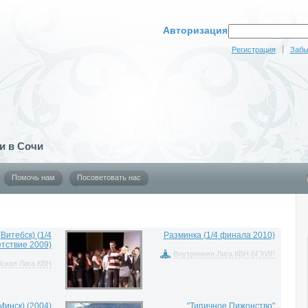
Авторизация
Регистрация
Забы
и в Сочи
Помочь нам
Посоветовать нас
(Витебск) (1/4
Разминка (1/4 финала 2010)
тствие 2009)
Внутренняя Лига КВН БГУИР
бская Лига КВН
Минск) (2004)
"Типичное Пижонство"