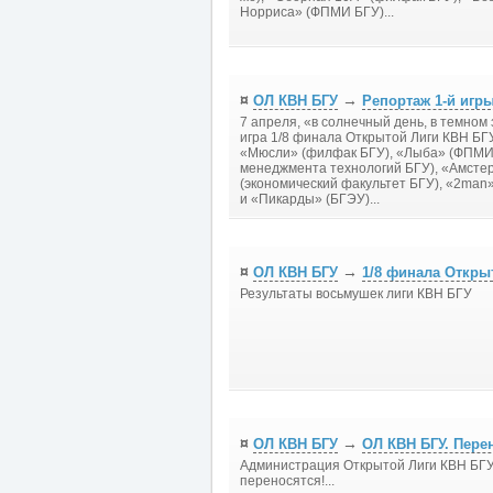
Норриса» (ФПМИ БГУ)...
¤
→
ОЛ КВН БГУ
Репортаж 1-й игры
7 апреля, «в солнечный день, в темном
игра 1/8 финала Открытой Лиги КВН БГ
«Мюсли» (филфак БГУ), «Лыба» (ФПМИ 
менеджмента технологий БГУ), «Амстер
(экономический факультет БГУ), «2
man
и «Пикарды» (БГЭУ)...
¤
→
ОЛ КВН БГУ
1/8 финала Откры
Результаты восьмушек лиги КВН БГУ
¤
→
ОЛ КВН БГУ
ОЛ КВН БГУ. Пере
Администрация Открытой Лиги КВН БГУ 
переносятся!...