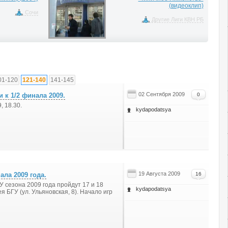
(видеоклип)
Сочи
Другие Лиги КВН РБ
01-120
121-140
141-145
02 Сентября 2009
 к 1/2 финала 2009.
0
, 18.30.
kydapodatsya
19 Августа 2009
ала 2009 года.
16
 сезона 2009 года пройдут 17 и 18
kydapodatsya
я БГУ (ул. Ульяновская, 8). Начало игр