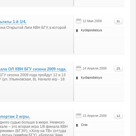
12 Мая 2009
ьтаты 1-й 1/4.
11
она Открытой Лиги КВН БГУ, в которой
kydapodatsya
14 Апреля 2009
ала ОЛ КВН БГУ сезона 2009 года.
25
БГУ сезона 2009 года пройдут 12 и 13
kydapodatsya
(ул. Ульяновская, 8). Начало игр - 18
13 Апреля 2009
епортаж 2 игры.
12
одного судью больше в жюри. Немного
Оля
зале – это вторая игра 1/8 финала КВН
ряники» (БГЭУ), «Хочу на ТВ» (оттуда
з даты» (химфак БГУ), «Борода Чака