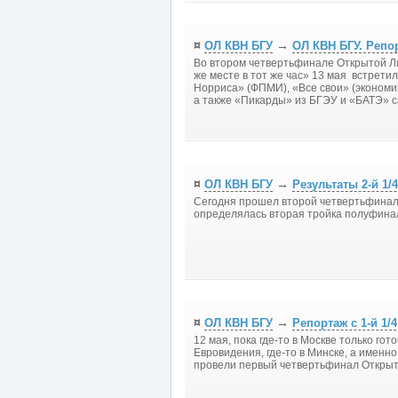
¤
→
ОЛ КВН БГУ
ОЛ КВН БГУ. Репор
Во втором четвертьфинале Открытой Ли
же месте в тот же час» 13 мая встрети
Норриса» (ФПМИ), «Все свои» (экономи
а также «Пикарды» из БГЭУ и «БАТЭ» са
¤
→
ОЛ КВН БГУ
Результаты 2-й 1/
Сегодня прошел второй четвертьфинал 
определялась вторая тройка полуфинали
¤
→
ОЛ КВН БГУ
Репортаж с 1-й 1/4
12 мая, пока где-то в Москве только г
Евровидения, где-то в Минске, а именн
провели первый четвертьфинал Открыто