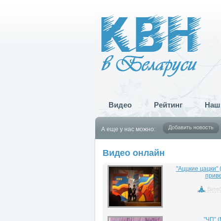
Видео
Рейтинг
Наш
Добавить новость
А еще у нас можно:
Видео онлайн
"Аццкие цацки" 
приве
Вите
"ЧП" (