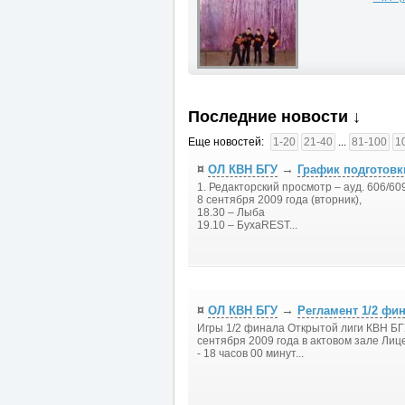
Последние новости ↓
Еще новостей:
1-20
21-40
...
81-100
1
¤
→
ОЛ КВН БГУ
График подготовки
1. Редакторский просмотр – ауд. 606/609
8 сентября 2009 года (вторник),
18.30 – Лыба
19.10 – БухаREST...
¤
→
ОЛ КВН БГУ
Регламент 1/2 фин
Игры 1/2 финала Открытой лиги КВН БГУ
сентября 2009 года в актовом зале Лице
- 18 часов 00 минут...