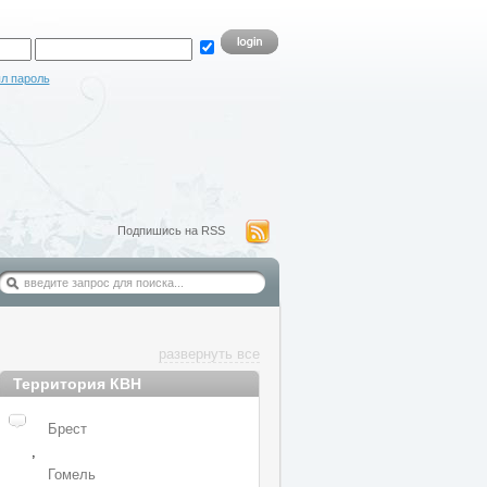
л пароль
Подпишись на RSS
развернуть все
Территория КВН
Брест
,
Гомель