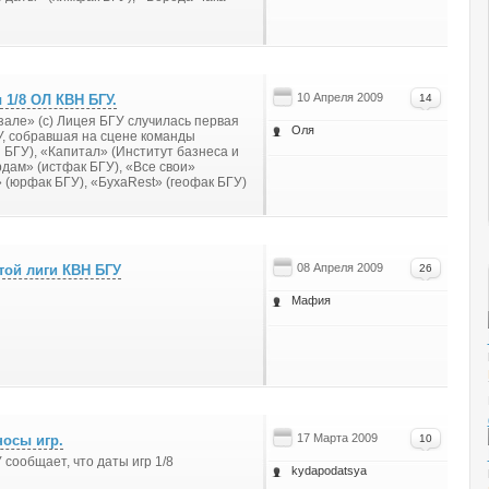
10 Апреля 2009
 1/8 ОЛ КВН БГУ.
14
 зале» (с) Лицея БГУ случилась первая
Оля
У, собравшая на сцене команды
БГУ), «Капитал» (Институт базнеса и
дам» (истфак БГУ), «Все свои»
» (юрфак БГУ), «Буха
Rest
» (геофак БГУ)
08 Апреля 2009
той лиги КВН БГУ
26
Мафия
17 Марта 2009
носы игр.
10
сообщает, что даты игр 1/8
kydapodatsya