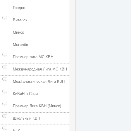
,
Гродно
Витебск
,
Минск
,
Могилёв
Премьер-лига МС КВН
Международная Лига МС КВН
МежГалактическая Лига КВН
КиВиН в Сочи
Премьер Лига КВН (Минск)
Школьный КВН
БГУ