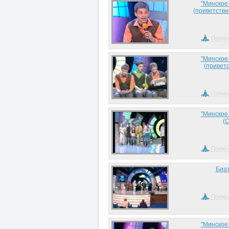
"Минское
(приветстви
Премь
"Минское
(приветс
Премь
"Минское
(
Премь
Биат
Премь
"Минское