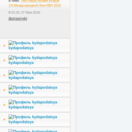
В теме:
Текстовый онлайн второй
1/4 Международной Лиги КВН 2018
В 01:25, 07 Мая 2018:
фотоотчёт
kydapodatsya
kydapodatsya
kydapodatsya
kydapodatsya
kydapodatsya
kydapodatsya