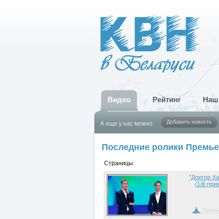
Видео
Рейтинг
Наш
Добавить новость
А еще у нас можно:
Последние ролики Премье
Страницы:
"Доктор Ха
(1/8 при
Премь