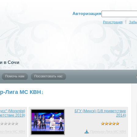
Авторизация
Регистрация
Забы
и в Сочи
Помочь нам
Посоветовать нас
р-Лига МС КВН↓
усс" (Могилёв)
БГУ (Минск) (1/8 приветствие
ветствие 2019)
2014)
ер-Лига МС КВН
Премьер-Лига МС КВН