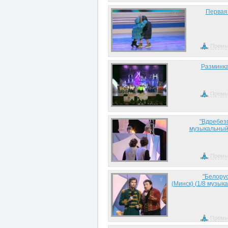
Первая 
Премь
Разминка 
Премь
"Вдребезг
музыкальный 
Премь
"Белорус
(Минск) (1/8 музык
Премь