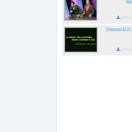
(ви
Премь
"Принцип БГУ" 
Премь