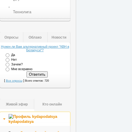
,
Технолига
Опросы
Облако
Новости
Нужен ли Вам альтернативный проект "КВН в
Беларуси"?
Да
Нет
Зачем?
Мне всеравно
[
]
Все опросы
Всего ответов: 720
Живой эфир
Кто онлайн
kydapodatsya