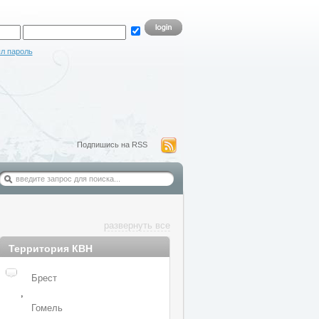
л пароль
Подпишись на RSS
развернуть все
Территория КВН
Брест
,
Гомель