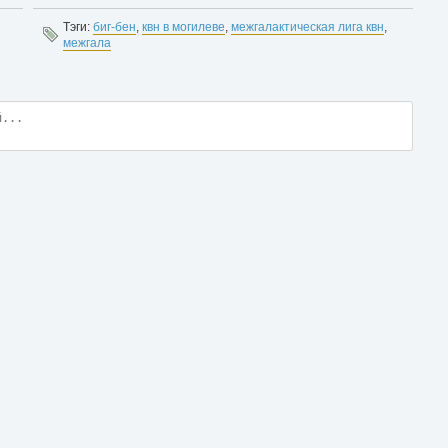
Тэги:
биг-бен
,
квн в могилеве
,
межгалактическая лига квн
,
межгала