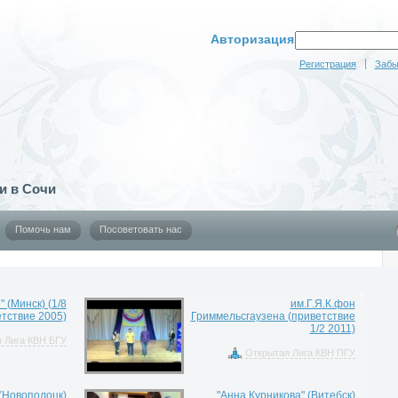
Авторизация
Регистрация
Забы
и в Сочи
Помочь нам
Посоветовать нас
" (Минск) (1/8
им.Г.Я.К.фон
тствие 2005)
Гриммельсгаузена (приветствие
1/2 2011)
 Лига КВН БГУ
Открытая Лига КВН ПГУ
 (Новополоцк)
"Анна Курникова" (Витебск)