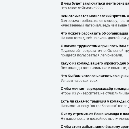
В чем будет заключаться лейтмотив в
Что такое лейтмотив????
Чем отличается могилевский зритель о
Зал весьма требователен к юмору, но это
качественный материал, ведь чем выше п
Что можете рассказать об организаци
На наш взгляд, всё на очень достойном у
С какими трудностями пришлось Вам с
Трудностей предостаточно. Основной тру
придётся пользоваться легионерами.
Какую из команд вашего игрового дня 
Все команды очень сильные и опытные, 
Что бы Вам хотелось сказать со сцены,
Узнаем на редактурах.
О чём мечтает звукорежиссёр команд
Чтобы из университета не отчислили, как
Есть ли какая-то традиция у команды,
Нажимать кнопку "по требованию" возле
К чему стремиться Ваша команда в пл
Ну наверное, это достойное выступление
О чём стоит забыть могилёвскому зрит