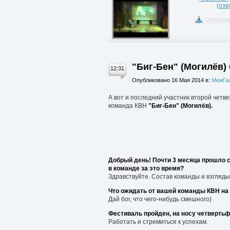
(озв
Открытая
"Биг-Бен" (Могилёв)
12:31
Опубликовано 16 Мая 2014 в:
МежГал
А вот и последний участник второй четв
команда КВН
"Биг-Бен" (Могилёв).
Добрый день! Почти 3 месяца прошло с
в команде за это время?
Здравствуйте. Состав команды и взгляды
Что ожидать от вашей команды КВН на
Дай бог, что чего-нибудь смешного)
Фестиваль пройден, на носу четверть
Работать и стремиться к успехам.