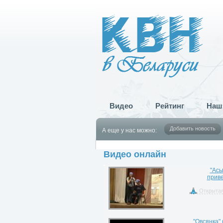
Видео
Рейтинг
Наш
Добавить новость
А еще у нас можно:
Видео онлайн
"Асы
приве
Открытая
"Овсянка"