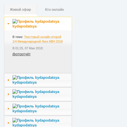
Живой эфир
Кто онлайн
kydapodatsya
В теме:
Текстовый онлайн второй
1/4 Международной Лиги КВН 2018
В 01:25, 07 Мая 2018:
фотоотчёт
kydapodatsya
kydapodatsya
kydapodatsya
kydapodatsya