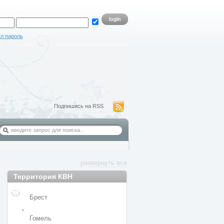
л пароль
Подпишись на RSS
развернуть все
Территория КВН
Брест
,
Гомель