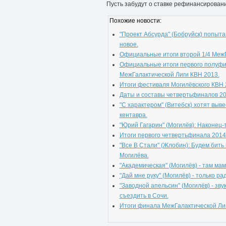
Пусть забудут о ставке рефинансировани
Похожие новости:
"Проект Абсурда" (Бобруйск) попыта
новое.
Официальные итоги второй 1/4 МежГ
Официальные итоги первого полуф
МежГалактической Лиги КВН 2013.
Итоги фестиваля Могилёвского КВН 
Даты и составы четвертьфиналов 20
"С характером" (Витебск) хотят выве
кентавра.
"Юрий Гагарин" (Могилёв): Наконец-
Итоги первого четвертьфинала 2014
"Все В Стали" (Жлобин): Будем бить
Могилёва.
"Академическая" (Могилёв) - там ма
"Дай мне руку" (Могилёв) - только ра
"Заводной апельсин" (Могилёв) - зв
съездить в Сочи.
Итоги финала МежГалактической Лиг