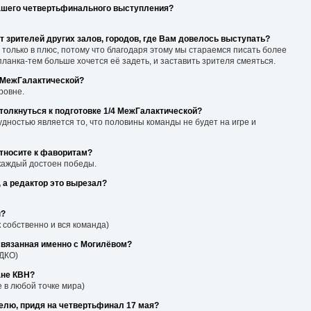
ашего четвертьфинального выступления?
т зрителей других залов, городов, где Вам довелось выступать?
 только в плюс, потому что благодаря этому мы стараемся писать более
ланка-тем больше хочется её задеть, и заставить зрителя смеяться.
и МежГалактической?
ровне.
толкнуться к подготовке 1/4 МежГалактической?
дностью является то, что половины команды не будет на игре и
относите к фаворитам?
каждый достоен победы.
 а редактор это вырезал?
ы?
 собственно и вся команда)
 связанная именно с Могилёвом?
 ДКО)
ане КВН?
 в любой точке мира)
елю, придя на четвертьфинал 17 мая?