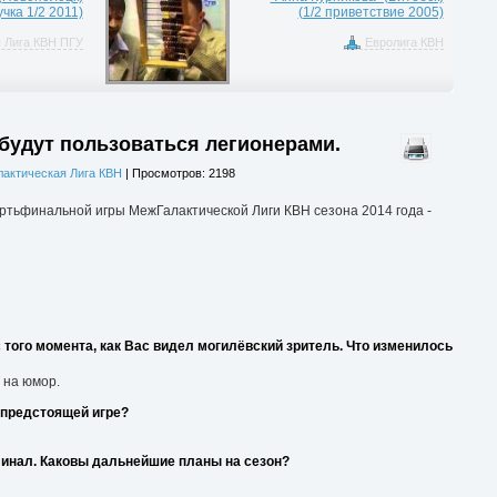
учка 1/2 2011)
(1/2 приветствие 2005)
 Лига КВН ПГУ
Евролига КВН
 будут пользоваться легионерами.
актическая Лига КВН
| Просмотров: 2198
ертьфинальной игры МежГалактической Лиги КВН сезона 2014 года -
 того момента, как Вас видел могилёвский зритель. Что изменилось
 на юмор.
 предстоящей игре?
финал. Каковы дальнейшие планы на сезон?