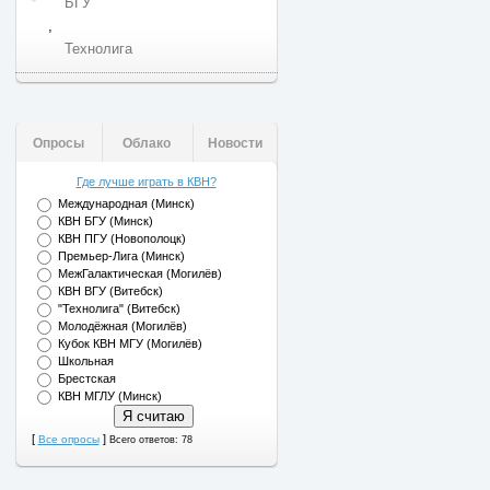
БГУ
,
Технолига
Опросы
Облако
Новости
Где лучше играть в КВН?
Международная (Минск)
КВН БГУ (Минск)
КВН ПГУ (Новополоцк)
Премьер-Лига (Минск)
МежГалактическая (Могилёв)
КВН ВГУ (Витебск)
"Технолига" (Витебск)
Молодёжная (Могилёв)
Кубок КВН МГУ (Могилёв)
Школьная
Брестская
КВН МГЛУ (Минск)
[
]
Все опросы
Всего ответов: 78