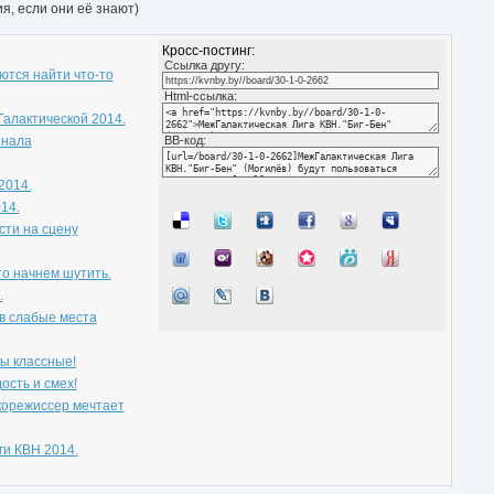
я, если они её знают)
Кросс-постинг:
Cсылка другу:
ются найти что-то
Html-ссылка:
алактической 2014.
инала
BB-код:
2014.
14.
сти на сцену
то начнем шутить.
.
 в слабые места
мы классные!
дость и смех!
укорежиссер мечтает
и КВН 2014.