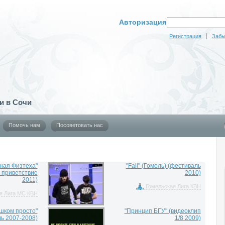
Авторизация
Регистрация
Забы
и в Сочи
Помочь нам
Посоветовать нас
ная Физтеха"
"Fail" (Гомель) (фестиваль
8 приветствие
2010)
2011)
Гомельская Лига КВН
я Лига МС КВН
шком просто"
"Принцип БГУ" (видеоклип
ь 2007-2008)
1/8 2009)