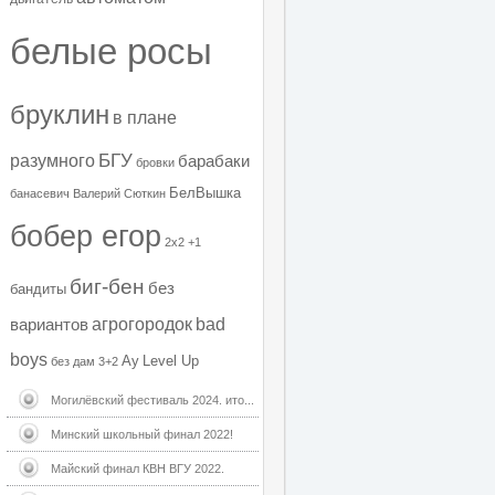
белые росы
бруклин
в плане
БГУ
разумного
барабаки
бровки
БелВышка
банасевич
Валерий Сюткин
бобер егор
2х2
+1
биг-бен
без
бандиты
агрогородок
bad
вариантов
boys
Ау
Level Up
без дам
3+2
Могилёвский фестиваль 2024. ито...
Минский школьный финал 2022!
Майский финал КВН ВГУ 2022.