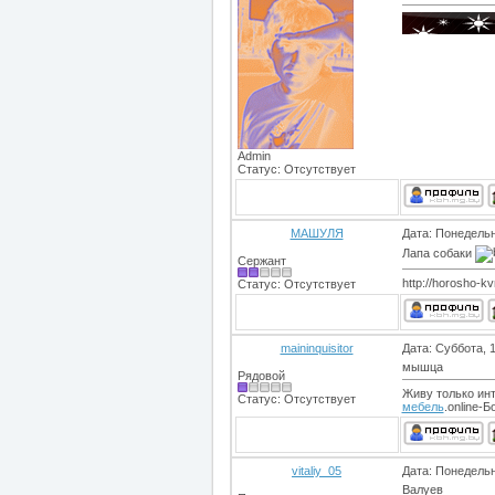
Admin
Статус:
Отсутствует
МАШУЛЯ
Дата: Понедельн
Лапа собаки
Сержант
http://horosho-kv
Статус:
Отсутствует
maininquisitor
Дата: Суббота, 
мышца
Рядовой
Живу только инт
Статус:
Отсутствует
мебель
.online-
vitaliy_05
Дата: Понедельн
Валуев