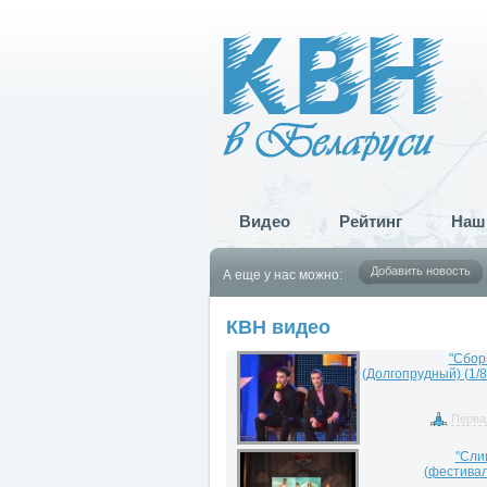
Видео
Рейтинг
Наш
Добавить новость
А еще у нас можно:
КВН видео
"Сбор
(Долгопрудный) (1/
Перва
"Сли
(фестивал