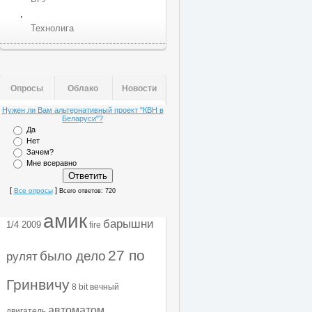
,
Технолига
Опросы
Облако
Новости
Нужен ли Вам альтернативный проект "КВН в
Беларуси"?
Да
Нет
Зачем?
Мне всеравно
[
]
Все опросы
Всего ответов: 720
амик
барышни
1/4 2009
fire
27 по
было дело
рулят
Гринвичу
8 bit
вечный
автоматом
двигатель