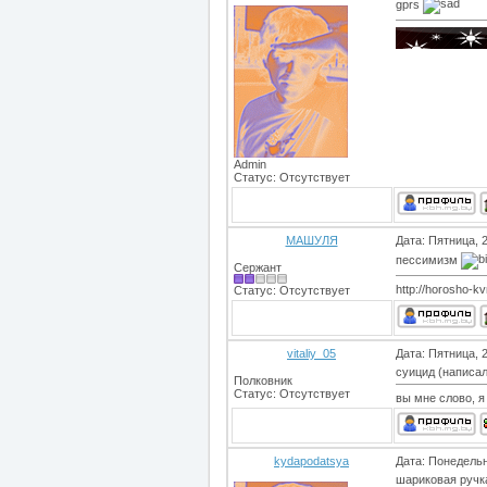
gprs
Admin
Статус:
Отсутствует
МАШУЛЯ
Дата: Пятница, 
пессимизм
Сержант
http://horosho-kv
Статус:
Отсутствует
vitaliy_05
Дата: Пятница, 
суицид (написал
Полковник
Статус:
Отсутствует
вы мне слово, я 
kydapodatsya
Дата: Понедельн
шариковая ручк