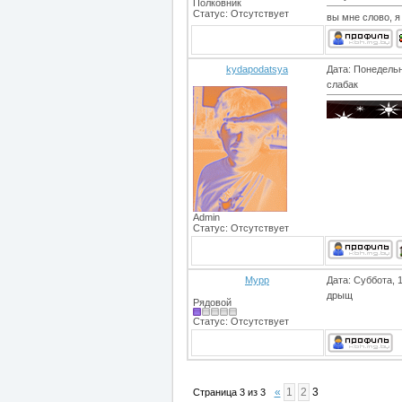
Полковник
Статус:
Отсутствует
вы мне слово, я 
kydapodatsya
Дата: Понедельн
слабак
Admin
Статус:
Отсутствует
Мурр
Дата: Суббота, 
дрыщ
Рядовой
Статус:
Отсутствует
«
1
2
3
Страница
3
из
3