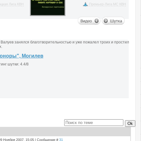
цкая Лига КВН
Премьер-Лига МС КВН
Валуев занялся благотворительностью и уже пожалел троих и простил
х.
оноры", Могилев
09 Ноября 2007, 15:05 | Сообщение #
31