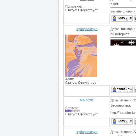
я нет
Полковник
Статус:
Отсутствует
вы мне слово, я 
kydapodatsya
Дата: Пятница, 
он интернет
Admin
Статус:
Отсутствует
МАШУЛЯ
Дата: Четверг, 
Беспаролька
Сержант
http://horosho-kv
Статус:
Отсутствует
kydapodatsya
Дата: Четверг, 