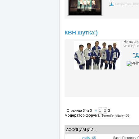
Открытая Поло
КВН шутка:)
Николай 
четверы
"Д
«
1
2
3
Страница
3
из
3
Модератор форума:
,
Tenerife
vitaliy_05
АССОЦИАЦИИ...
vitaliy_05
Дата: Пятница, 