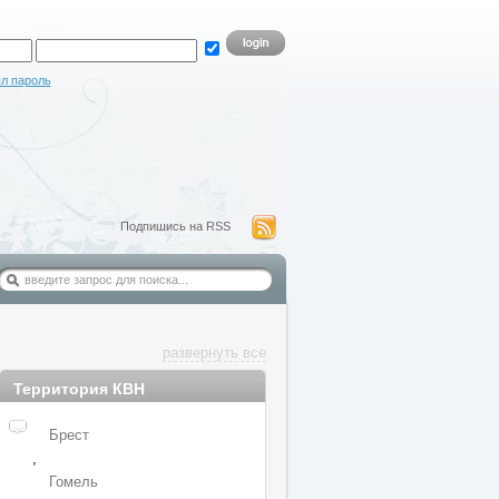
л пароль
Подпишись на RSS
развернуть все
Территория КВН
Брест
,
Гомель