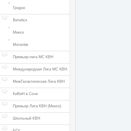
,
Гродно
Витебск
,
Минск
,
Могилёв
Премьер-лига МС КВН
Международная Лига МС КВН
МежГалактическая Лига КВН
КиВиН в Сочи
Премьер Лига КВН (Минск)
Школьный КВН
БГУ