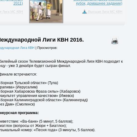
2011)
кубок, домашнее задание)
 Лига МС КВН
Высшая Лига МС КВН
ждународной Лиги КВН 2016.
дународная Лига КВН
| Просмотров:
илейный сезон Телевизионной Международной Лиги КВН подходит к
нцу - уже 3 декабря будет сыгран финал.
финале встречаются:
борная Тульской области» (Тула)
рапива» (Иерусалим)
борная Хабаровска Фраза силы» (Хабаровск)
акультет управления качеством» (Ижевск)
борная Калининградской области» (Калининград)
ез Дам» (Смоленск)
нкурсная программа:
иветствие: «Ва-банк» (5 минут, 5 баллов);
иатлон (вопросы от Жюри + Биатлон);
зыкальный номер: «Песня года» (3 минуты, 5 баллов).