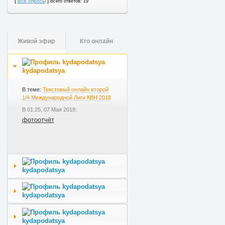
[
]
Все опросы
Всего ответов: 19
Живой эфир
Кто онлайн
kydapodatsya
В теме:
Текстовый онлайн второй
1/4 Международной Лиги КВН 2018
В 01:25, 07 Мая 2018:
фотоотчёт
kydapodatsya
kydapodatsya
kydapodatsya