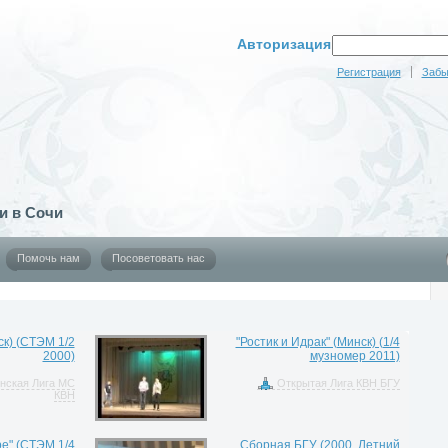
Авторизация
Регистрация
Забы
и в Сочи
Помочь нам
Посоветовать нас
ск) (СТЭМ 1/2
"Ростик и Идрак" (Минск) (1/4
2000)
музномер 2011)
нская Лига МС
Открытая Лига КВН БГУ
КВН
е" (СТЭМ 1/4
Сборная БГУ (2000, Летний