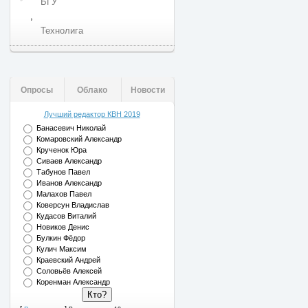
БГУ
,
Технолига
Опросы
Облако
Новости
Лучший редактор КВН 2019
Банасевич Николай
Комаровский Александр
Крученок Юра
Сиваев Александр
Табунов Павел
Иванов Александр
Малахов Павел
Коверсун Владислав
Кудасов Виталий
Новиков Денис
Булкин Фёдор
Кулич Максим
Краевский Андрей
Соловьёв Алексей
Коренман Александр