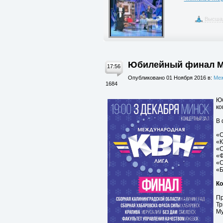
Высшая
Юбилейный финал Ме
17:56
Опубликовано 01 Ноября 2016 в:
Меж
1684
Юб
ко
В 
«С
«К
«С
«Ф
«С
«Б
Ко
Пр
Тр
Му