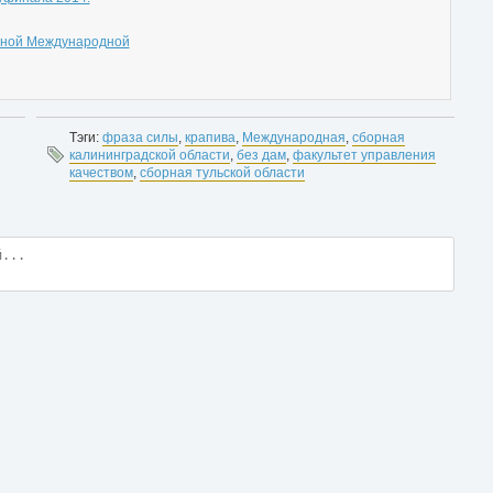
ьной Международной
Тэги:
фраза силы
,
крапива
,
Международная
,
сборная
калининградской области
,
без дам
,
факультет управления
качеством
,
сборная тульской области