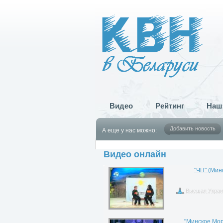
Видео
Рейтинг
Наш
Добавить новость
А еще у нас можно:
Видео онлайн
"ЧП" (Мин
Высшая Украи
"Минское Мор