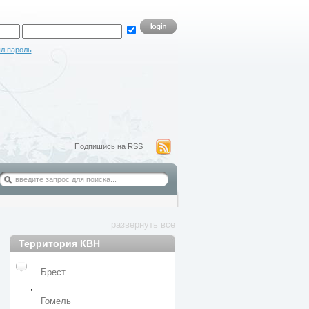
л пароль
Подпишись на RSS
развернуть все
Территория КВН
Брест
,
Гомель