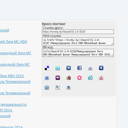
Кросс-постинг:
Cсылка другу:
онной
Html-ссылка:
ной Лиги МС КВН
BB-код:
дународной Лиги МС
ународной Лиги МС
Лиги КВН 2016.
ала Телевизионной
ала Телевизионной
ю музыкальности.
МЛ 2014.
альной
уфинала 2014.