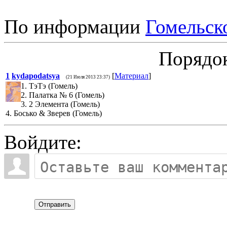
По информации
Гомельск
Порядок
1
kydapodatsya
[
Материал
]
(21 Июля 2013 23:37)
1. ТэТэ (Гомель)
2. Палатка № 6 (Гомель)
3. 2 Элемента (Гомель)
4. Босько & Зверев (Гомель)
Войдите:
Отправить