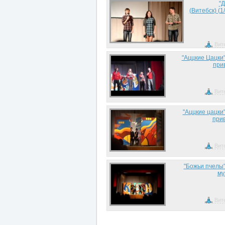
"
(Витебск) (1
Вит
"Аццкие Цацки"
при
Вит
"Аццкие цацки"
прив
Вит
"Божьи пчелы" 
му
Вит