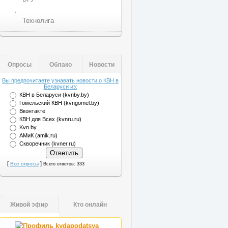
,
Технолига
Опросы
Облако
Новости
Вы предпочитаете узнавать новости о КВН в
Беларуси из:
КВН в Беларуси (kvnby.by)
Гомельский КВН (kvngomel.by)
Вконтакте
КВН для Всех (kvnru.ru)
Kvn.by
АМиК (amik.ru)
Скворечник (kvner.ru)
[
]
Все опросы
Всего ответов: 333
Живой эфир
Кто онлайн