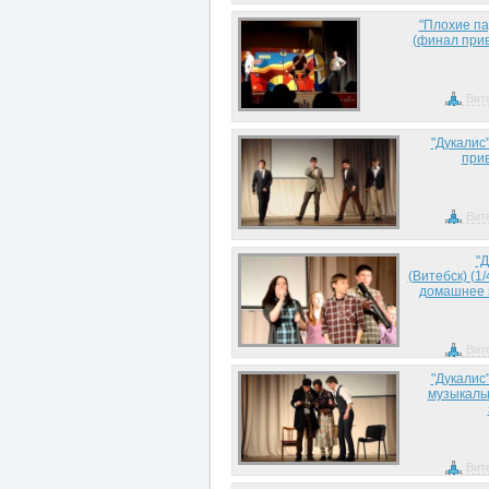
"Плохие па
(финал прив
Вит
"Дукалис"
прив
Вит
"
(Витебск) (1
домашнее 
Вит
"Дукалис"
музыкаль
Вит