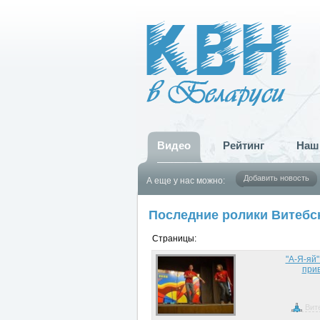
Видео
Рейтинг
Наш
Добавить новость
А еще у нас можно:
Последние ролики Витебс
Страницы:
"А-Я-яй"
прив
Вит