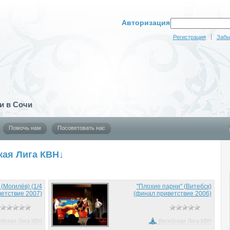
Авторизация
Регистрация
Забы
и в Сочи
Помочь нам
Посоветовать нас
кая Лига КВН↓
 (Могилёв) (1/4
"Плохие парни" (Витебск)
етствие 2007)
(финал приветствие 2006)
ебская Лига КВН
Витебская Лига КВН