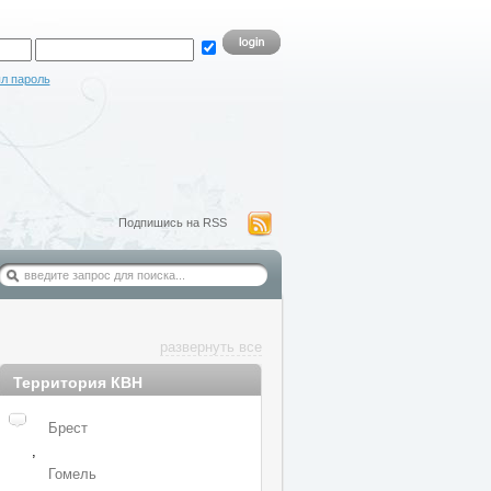
л пароль
Подпишись на RSS
развернуть все
Территория КВН
Брест
,
Гомель