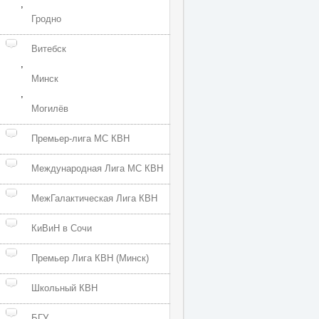
,
Гродно
Витебск
,
Минск
,
Могилёв
Премьер-лига МС КВН
Международная Лига МС КВН
МежГалактическая Лига КВН
КиВиН в Сочи
Премьер Лига КВН (Минск)
Школьный КВН
БГУ