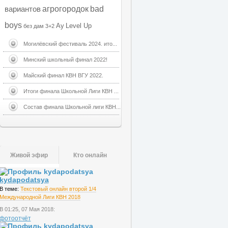
агрогородок
bad
вариантов
boys
Ау
Level Up
без дам
3+2
Могилёвский фестиваль 2024. ито...
Минский школьный финал 2022!
Майский финал КВН ВГУ 2022.
Итоги финала Школьной Лиги КВН ...
Состав финала Школьной лиги КВН...
Живой эфир
Кто онлайн
kydapodatsya
В теме:
Текстовый онлайн второй 1/4
Международной Лиги КВН 2018
В 01:25, 07 Мая 2018:
фотоотчёт