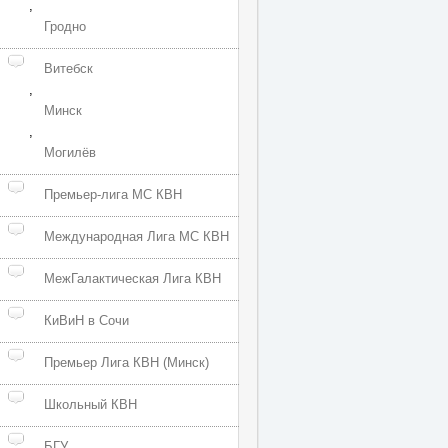
,
Гродно
Витебск
,
Минск
,
Могилёв
Премьер-лига МС КВН
Международная Лига МС КВН
МежГалактическая Лига КВН
КиВиН в Сочи
Премьер Лига КВН (Минск)
Школьный КВН
БГУ