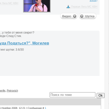
2011)
я Лига МС КВН
Первая Лига МС КВН
…у тебя от меня секрет?
Леди Спид Стик.
уда Податься?", Могилев
,
erife
Petrovich
06 Ноября 2008, 12:21 | Сообщение #
1