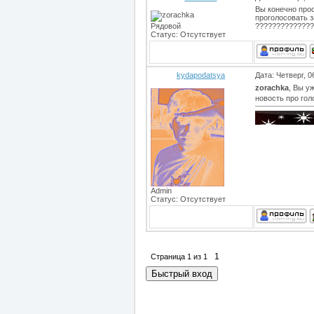
Вы конечно прос
проголосовать з
Рядовой
??????????????
Статус:
Отсутствует
kydapodatsya
Дата: Четверг, 
zorachka
, Вы у
новость про гол
Admin
Статус:
Отсутствует
1
Страница
1
из
1