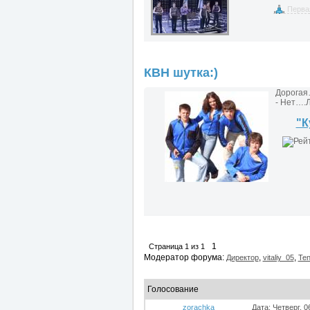
Перва
КВН шутка:)
Дорогая
- Нет….
"К
1
Страница
1
из
1
Модератор форума:
,
,
Директор
vitaliy_05
Ten
Голосование
zorachka
Дата: Четверг, 