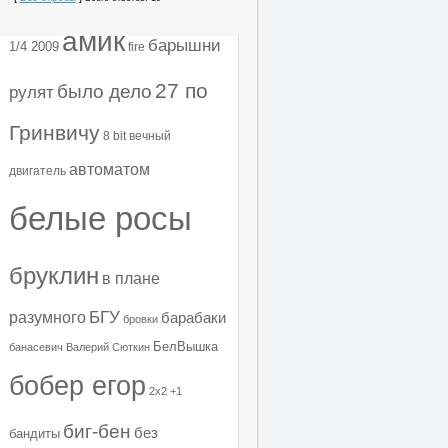
амик
барышни
1/4 2009
fire
27 по
было дело
рулят
Гринвичу
8 bit
вечный
автоматом
двигатель
белые росы
бруклин
в плане
БГУ
разумного
барабаки
бровки
БелВышка
банасевич
Валерий Сюткин
бобер егор
2х2
+1
биг-бен
без
бандиты