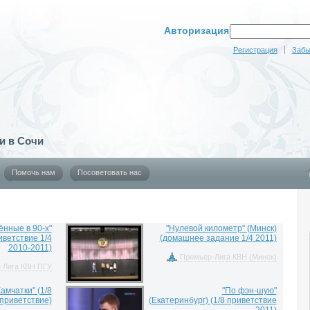
Авторизация
Регистрация
Забы
и в Сочи
Помочь нам
Посоветовать нас
ённые в 90-х"
"Нулевой километр" (Минск)
иветствие 1/4
(домашнее задание 1/4 2011)
2010-2011)
Премьер-Лига КВН (Минск)
 Лига КВН ПГУ
амчатки" (1/8
"По фэн-шую"
приветствие)
(Екатеринбург) (1/8 приветствие