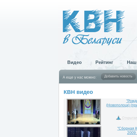
Видео
Рейтинг
Наш
Добавить новость
А еще у нас можно:
КВН видео
"Рожд
(Новополоцк) (пр
Открытая
"Сборная К
2009 