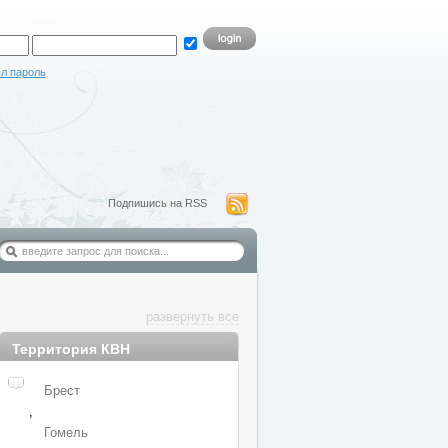
л пароль
Подпишись на RSS
развернуть все
Территория КВН
Брест
,
Гомель