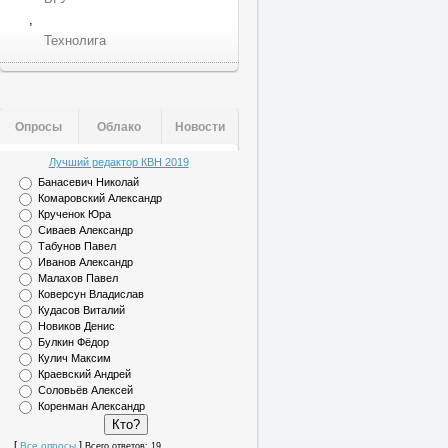
,
Технолига
Опросы
Облако
Новости
Лучший редактор КВН 2019
Банасевич Николай
Комаровский Александр
Крученок Юра
Сиваев Александр
Табунов Павел
Иванов Александр
Малахов Павел
Коверсун Владислав
Кудасов Виталий
Новиков Денис
Булкин Фёдор
Кулич Максим
Краевский Андрей
Соловьёв Алексей
Коренман Александр
[
]
Все опросы
Всего ответов: 19