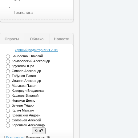
,
Технолига
Опросы
Облако
Новости
Лучший редактор КВН 2019
Банасевич Николай
Комаровский Александр
Крученок Юра
Сиваев Александр
Табунов Павел
Иванов Александр
Малахов Павел
Коверсун Владислав
Кудасов Виталий
Новиков Денис
Булкин Фёдор
Кулич Максим
Краевский Андрей
Соловьёв Алексей
Коренман Александр
[
]
Все опросы
Всего ответов: 19