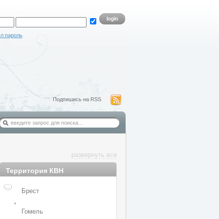
л пароль
Подпишись на RSS
развернуть все
Территория КВН
Брест
,
Гомель