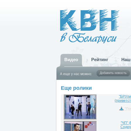
Видео
Рейтинг
Наш
Добавить новость
А еще у нас можно:
Еще ролики
"БРУли
(приветст
"По
"ЧП" (
Содру