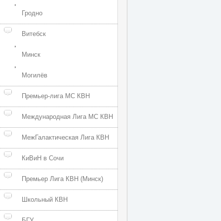
,
Гродно
Витебск
,
Минск
,
Могилёв
Премьер-лига МС КВН
Международная Лига МС КВН
МежГалактическая Лига КВН
КиВиН в Сочи
Премьер Лига КВН (Минск)
Школьный КВН
БГУ