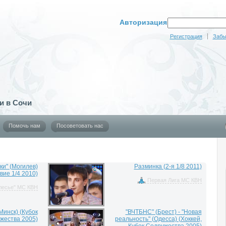
Авторизация
Регистрация
Забы
и в Сочи
Помочь нам
Посоветовать нас
ки" (Могилев)
Разминка (2-я 1/8 2011)
вие 1/4 2010)
Первая Лига МС КВН
лесье" МС КВН
Минск) (Кубок
"ВЧТБНС" (Брест) - "Новая
жества 2005)
реальность" (Одесса) (Хоккей,