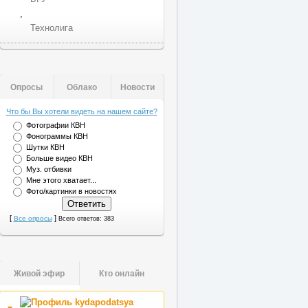
,
Технолига
Опросы
Облако
Новости
Что бы Вы хотели видеть на нашем сайте?
Фотографии КВН
Фонограммы КВН
Шутки КВН
Больше видео КВН
Муз. отбивки
Мне этого хватает...
Фото/картинки в новостях
[
]
Все опросы
Всего ответов: 383
Живой эфир
Кто онлайн