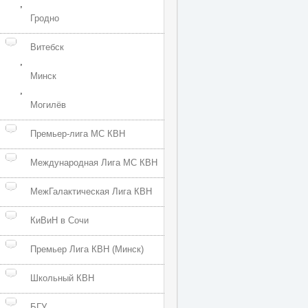
,
Гродно
Витебск
,
Минск
,
Могилёв
Премьер-лига МС КВН
Международная Лига МС КВН
МежГалактическая Лига КВН
КиВиН в Сочи
Премьер Лига КВН (Минск)
Школьный КВН
БГУ