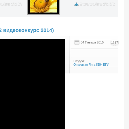
ие Лиги КВН РБ
Открытая Лига КВН БГУ
2 видеоконкурс 2014)
04 Января 2015
1617
Раздел:
Открытая Лига КВН БГУ