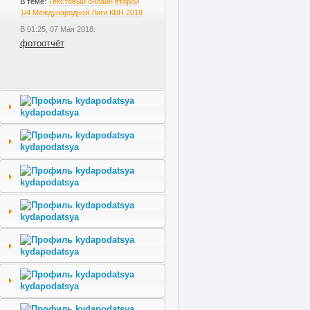
В теме:
Текстовый онлайн второй
1/4 Международной Лиги КВН 2018
В 01:25, 07 Мая 2018:
фотоотчёт
kydapodatsya
kydapodatsya
kydapodatsya
kydapodatsya
kydapodatsya
kydapodatsya