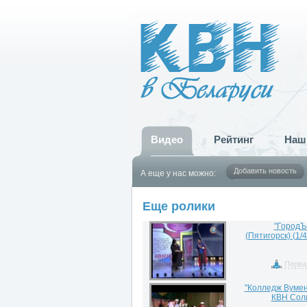
Видео
Рейтинг
Наш
Добавить новость
А еще у нас можно:
Еще ролики
"ГородЪ
(Пятигорск) (1/
Перва
"Колледж Вумен
КВН Соли