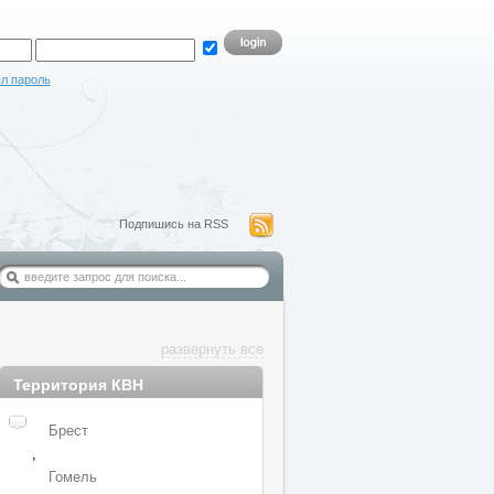
л пароль
Подпишись на RSS
развернуть все
Территория КВН
Брест
,
Гомель