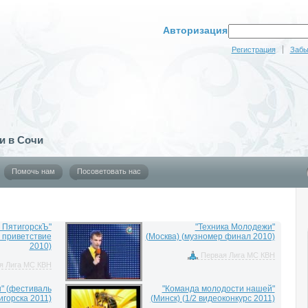
Авторизация
Регистрация
Забы
и в Сочи
Помочь нам
Посоветовать нас
 ПятигорскЪ"
"Техника Молодежи"
4 приветствие
(Москва) (музномер финал 2010)
2010)
Первая Лига МС КВН
я Лига МС КВН
" (фестиваль
"Команда молодости нашей"
горска 2011)
(Минск) (1/2 видеоконкурс 2011)