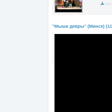
Друг
"Мыши девры" (Минск) (1/