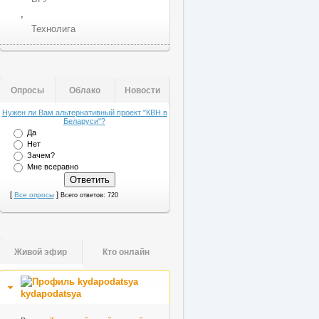
,
Технолига
Опросы
Облако
Новости
Нужен ли Вам альтернативный проект "КВН в
Беларуси"?
Да
Нет
Зачем?
Мне всеравно
[
]
Все опросы
Всего ответов: 720
Живой эфир
Кто онлайн
kydapodatsya