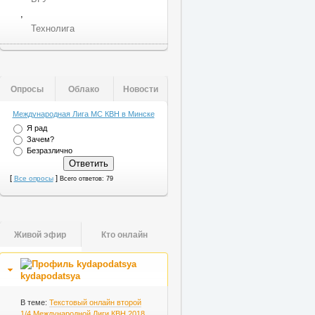
,
Технолига
Опросы
Облако
Новости
Международная Лига МС КВН в Минске
Я рад
Зачем?
Безразлично
[
]
Все опросы
Всего ответов: 79
Живой эфир
Кто онлайн
kydapodatsya
В теме:
Текстовый онлайн второй
1/4 Международной Лиги КВН 2018