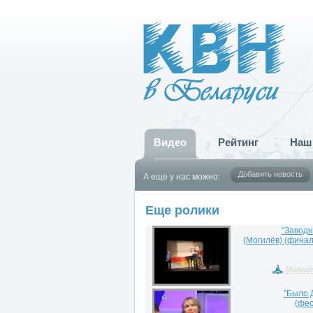
Видео
Рейтинг
Наш
Добавить новость
А еще у нас можно:
Еще ролики
"Заводн
(Могилёв) (финал
Молодё
"Было 
(фес