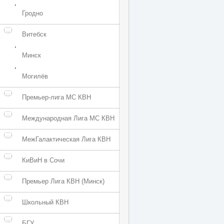
,
Гродно
Витебск
,
Минск
,
Могилёв
Премьер-лига МС КВН
Международная Лига МС КВН
МежГалактическая Лига КВН
КиВиН в Сочи
Премьер Лига КВН (Минск)
Школьный КВН
БГУ