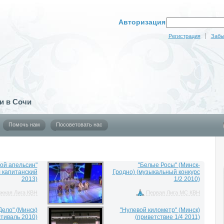
Авторизация
Регистрация
Забы
и в Сочи
Помочь нам
Посоветовать нас
ой апельсин"
"Белые Росы" (Минск-
 капитанский
Гродно) (музыкальный конкурс
2013)
1/2 2010)
жная Лига КВН
Первая Лига МС КВН
Дело" (Минск)
"Нулевой километр" (Минск)
тиваль 2010)
(приветствие 1/4 2011)