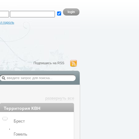
л пароль
Подпишись на RSS
развернуть все
Территория КВН
Брест
,
Гомель