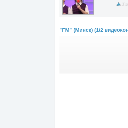
"По
"FM" (Минск) (1/2 видеоко