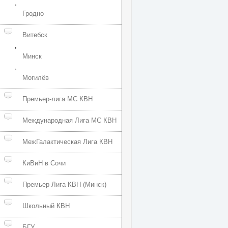
,
Гродно
Витебск
,
Минск
,
Могилёв
Премьер-лига МС КВН
Международная Лига МС КВН
МежГалактическая Лига КВН
КиВиН в Сочи
Премьер Лига КВН (Минск)
Школьный КВН
БГУ