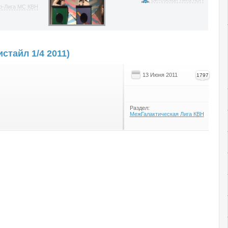
р-Лига МС КВН
стайл 1/4 2011)
13 Июня 2011
1797
Раздел:
МежГалактическая Лига КВН