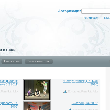
Авторизация
Регистрация
Забы
и в Сочи
Помочь нам
Посоветовать нас
ект" (Полоцк)
"Сахар" (Минск) (1/8 КОН
вие 1/2 2011)
2010)
 Лига КВН ПГУ
Открытая Лига КВН БГУ
 (новости 1/8
Биатлон (1/4 2009)
2009)
Витебская Лига КВН