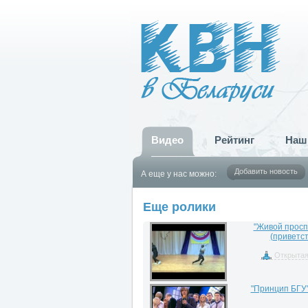
Видео
Рейтинг
Наш
Добавить новость
А еще у нас можно:
Еще ролики
"Живой просп
(приветст
Открытая
"Принцип БГУ"