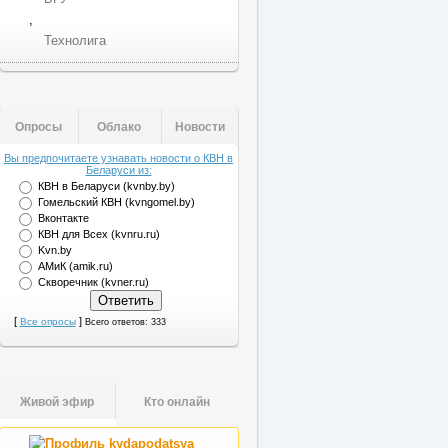
,
Технолига
Опросы
Облако
Новости
Вы предпочитаете узнавать новости о КВН в
Беларуси из:
КВН в Беларуси (kvnby.by)
Гомельский КВН (kvngomel.by)
Вконтакте
КВН для Всех (kvnru.ru)
Kvn.by
АМиК (amik.ru)
Скворечник (kvner.ru)
[
]
Все опросы
Всего ответов: 333
Живой эфир
Кто онлайн