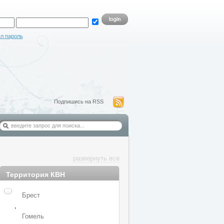
л пароль
Подпишись на RSS
развернуть все
Территория КВН
Брест
,
Гомель