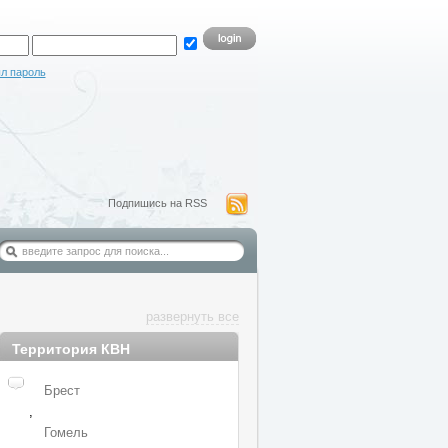
л пароль
Подпишись на RSS
развернуть все
Территория КВН
Брест
,
Гомель