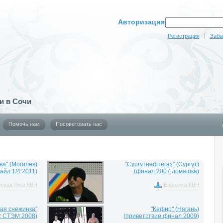
Авторизация
Регистрация
Забы
и в Сочи
Помочь нам
Посоветовать нас
ва" (Могилев)
"Сургутнефтегаз" (Сургут)
айл 1/4 2011)
(финал 2007 домашка)
ская Лига КВН
Евролига КВН
ая снежинка"
"Кефир" (Нягань)
/2 СТЭМ 2008)
(приветствие финал 2009)