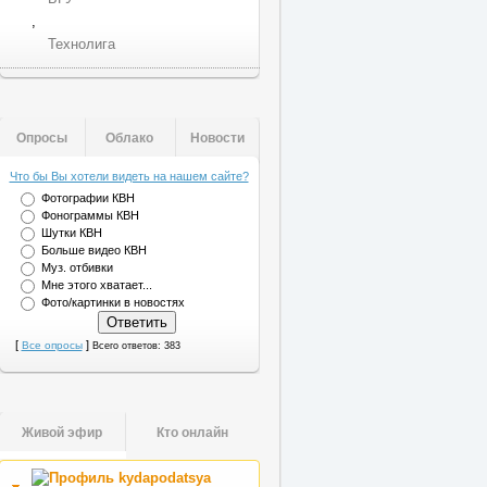
,
Технолига
Опросы
Облако
Новости
Что бы Вы хотели видеть на нашем сайте?
Фотографии КВН
Фонограммы КВН
Шутки КВН
Больше видео КВН
Муз. отбивки
Мне этого хватает...
Фото/картинки в новостях
[
]
Все опросы
Всего ответов: 383
Живой эфир
Кто онлайн