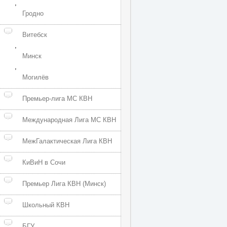
,
Гродно
Витебск
,
Минск
,
Могилёв
Премьер-лига МС КВН
Международная Лига МС КВН
МежГалактическая Лига КВН
КиВиН в Сочи
Премьер Лига КВН (Минск)
Школьный КВН
БГУ