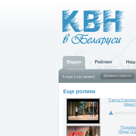
Видео
Рейтинг
Наш
Добавить новость
А еще у нас можно:
Еще ролики
"Света Слизуно
(фрист
МежГалактиче
"Падающ
(Лида) (1