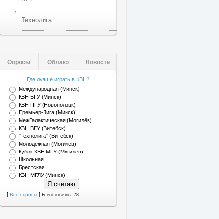
,
Технолига
Опросы
Облако
Новости
Где лучше играть в КВН?
Международная (Минск)
КВН БГУ (Минск)
КВН ПГУ (Новополоцк)
Премьер-Лига (Минск)
МежГалактическая (Могилёв)
КВН ВГУ (Витебск)
"Технолига" (Витебск)
Молодёжная (Могилёв)
Кубок КВН МГУ (Могилёв)
Школьная
Брестская
КВН МГЛУ (Минск)
[
]
Все опросы
Всего ответов: 78