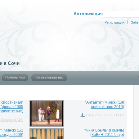
Авторизация
Регистрация
Забы
и в Сочи
Помочь нам
Посоветовать нас
 спортивная"
"Антанта" (Минск) (1/8
 (финал 2005
приветствие 2010)
приветствие)
Открытая Лига КВН БГУ
Евролига КВН
 (Минск) (1/2
"Янка Брыль" (Гомель)
онкурс 2009)
(КиВиН-2011 1 тур)