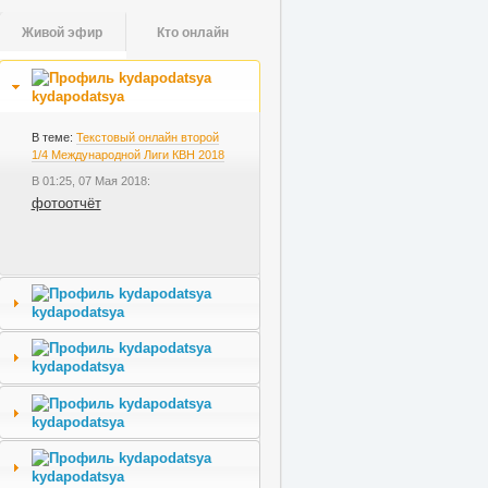
Живой эфир
Кто онлайн
kydapodatsya
В теме:
Текстовый онлайн второй
1/4 Международной Лиги КВН 2018
В 01:25, 07 Мая 2018:
фотоотчёт
kydapodatsya
kydapodatsya
kydapodatsya
kydapodatsya