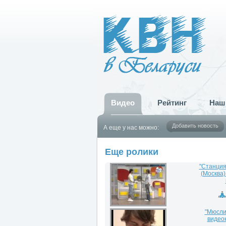
Видео
Рейтинг
Наш
Добавить новость
А еще у нас можно:
Еще ролики
"Станция
(Москва)
"Мюсли"
видеок