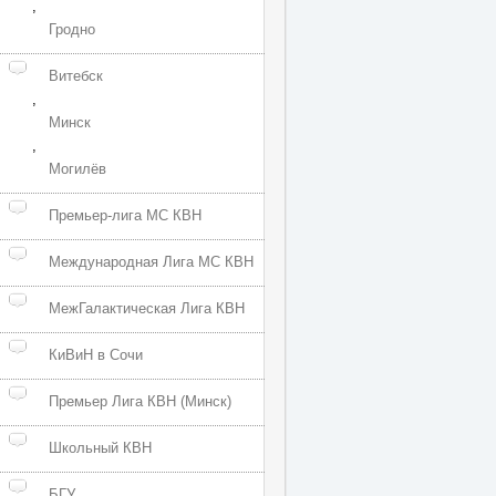
,
Гродно
Витебск
,
Минск
,
Могилёв
Премьер-лига МС КВН
Международная Лига МС КВН
МежГалактическая Лига КВН
КиВиН в Сочи
Премьер Лига КВН (Минск)
Школьный КВН
БГУ