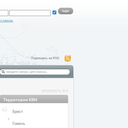
л пароль
Подпишись на RSS
развернуть все
Территория КВН
Брест
,
Гомель