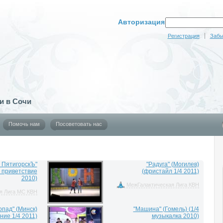
Авторизация
Регистрация
Забы
и в Сочи
Помочь нам
Посоветовать нас
 ПятигорскЪ"
"Радуга" (Могилев)
4 приветствие
(фристайл 1/4 2011)
2010)
МежГалактическая Лига КВН
я Лига МС КВН
опад" (Минск)
"Машина" (Гомель) (1/4
ие 1/4 2011)
музыкалка 2010)