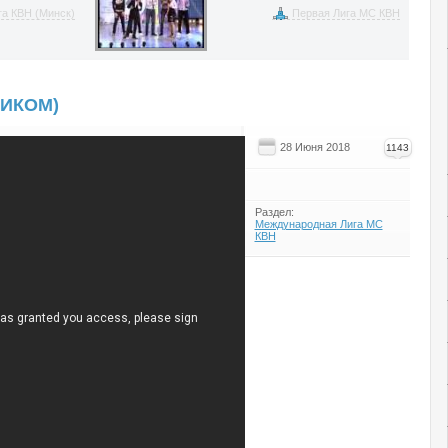
а КВН (Минск)
Первая Лига МС КВН
ЛИКОМ)
28 Июня 2018
1143
Раздел:
Международная Лига МС
КВН