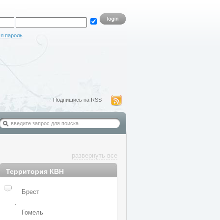
л пароль
Подпишись на RSS
развернуть все
Территория КВН
Брест
,
Гомель