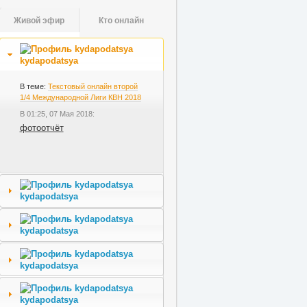
Живой эфир
Кто онлайн
kydapodatsya
В теме:
Текстовый онлайн второй
1/4 Международной Лиги КВН 2018
В 01:25, 07 Мая 2018:
фотоотчёт
kydapodatsya
kydapodatsya
kydapodatsya
kydapodatsya