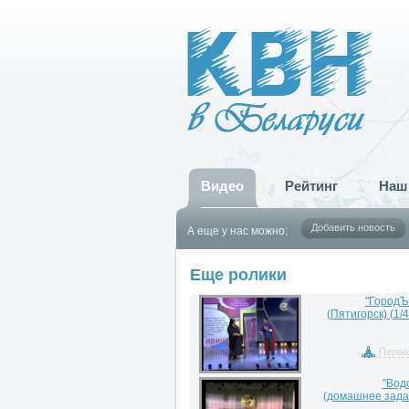
Видео
Рейтинг
Наш
Добавить новость
А еще у нас можно:
Еще ролики
"ГородЪ
(Пятигорск) (1/
Перва
"Вод
(домашнее задан