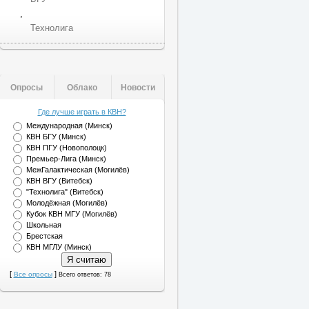
,
Технолига
Опросы
Облако
Новости
Где лучше играть в КВН?
Международная (Минск)
КВН БГУ (Минск)
КВН ПГУ (Новополоцк)
Премьер-Лига (Минск)
МежГалактическая (Могилёв)
КВН ВГУ (Витебск)
"Технолига" (Витебск)
Молодёжная (Могилёв)
Кубок КВН МГУ (Могилёв)
Школьная
Брестская
КВН МГЛУ (Минск)
[
]
Все опросы
Всего ответов: 78