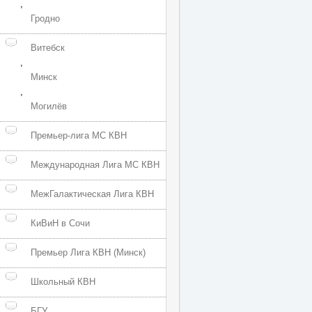
,
Гродно
Витебск
,
Минск
,
Могилёв
Премьер-лига МС КВН
Международная Лига МС КВН
МежГалактическая Лига КВН
КиВиН в Сочи
Премьер Лига КВН (Минск)
Школьный КВН
БГУ